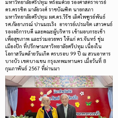
มหาวิทยาลัยศรีปทุม พร้อมด้วย รองศาสตราจารย์
ดร.ครรชิต มาลัยวงศ์ ราชบัณฑิต นายกสภา
มหาวิทยาลัยศรีปทุม ผศ.ดร.วิรัช เลิศไพฑูรย์พันธ์
รศ.กัลยาภรณ์ ปานมะเริง อาจารย์เปรมจิต เสาวคนธ์
รองอธิการบดี และคณะผู้บริหาร เข้ามอบกระเช้า
เพื่อสุขภาพ และร่วมอวยพร ให้แก่ ดร.จันทร์ ชุ่ม
เมืองปัก ที่ปรึกษามหาวิทยาลัยศรีปทุม เนื่องใน
โอกาสวันคล้ายวันเกิด ครบรอบ 99 ปี ณ สวนอาหาร
บางบัว เขตบางเขน กรุงเทพมหานคร เมื่อวันที่ 8
กุมภาพันธ์ 2567 ที่ผ่านมา