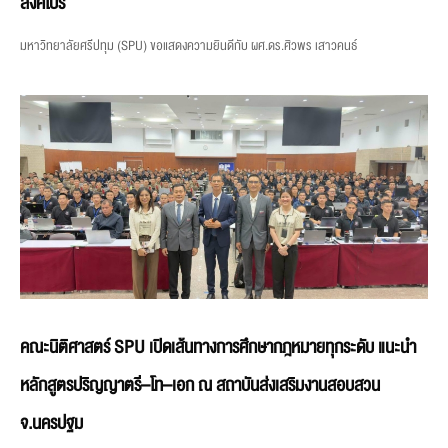
สิงคโปร์
มหาวิทยาลัยศรีปทุม (SPU) ขอแสดงความยินดีกับ ผศ.ดร.ศิวพร เสาวคนธ์
คณะนิติศาสตร์ SPU เปิดเส้นทางการศึกษากฎหมายทุกระดับ แนะนำ
หลักสูตรปริญญาตรี–โท–เอก ณ สถาบันส่งเสริมงานสอบสวน
จ.นครปฐม