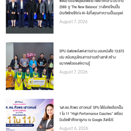
พัฒนาบัณฑิตอุดมคติไทย เขตภาคกลาง ประจำปี
2569 ชู ‘The New Balance’ วางโจทย์ใหม่ปั้น
บัณฑิตไทยให้เก่ง AI–ไม่ทิ้งคุณค่าความเป็นมนุษย์
August 7, 2026
SPU ส่งต่อพลังแห่งการอ่าน มอบหนังสือ 13,673
เล่ม สนับสนุนโครงการอ่านสร้างชาติ สร้าง
อนาคตด้วยองค์ความรู้
August 7, 2026
‘ผศ.ดร.ศิวพร เสาวคนธ์’ SPU ได้รับคัดเลือกเป็น
1 ใน 11 “High Performance Coaches” เตรียม
บินลัดฟ้าศึกษาดูงาน ณ Google สิงคโปร์
August 6, 2026