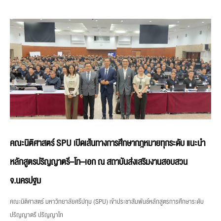
คณะนิติศาสตร์ SPU เปิดเส้นทางการศึกษากฎหมายทุกระดับ แนะนำ
หลักสูตรปริญญาตรี–โท–เอก ณ สถาบันส่งเสริมงานสอบสวน
จ.นครปฐม
คณะนิติศาสตร์ มหาวิทยาลัยศรีปทุม (SPU) เข้าประชาสัมพันธ์หลักสูตรการศึกษาระดับ
ปริญญาตรี ปริญญาโท