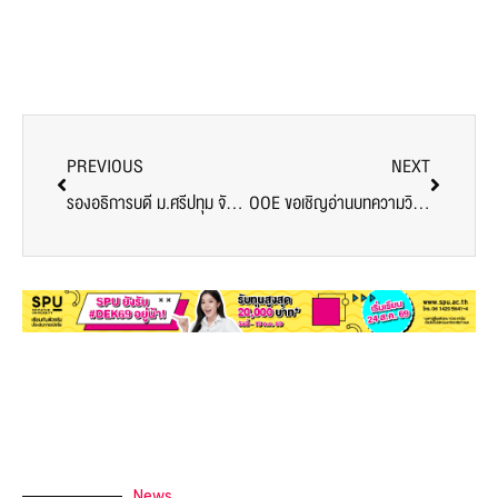
PREVIOUS
NEXT
รองอธิการบดี ม.ศรีปทุม จัดประชุมวาระพิเศษ คณะกรรมการสโมสรนักศึกษาและตัวแทนทูต USR 10 คณะ 4 วิทยาลัย มุ่งการเคารพตนเอง ปลูกจิตสำนึกคำว่า “พอเพียง”
OOE ขอเชิญอ่านบทความวิชาการ ระดับนานาชาติ
News