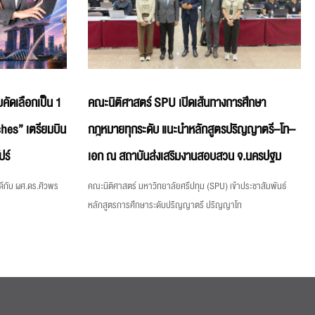
คัดเลือกเป็น 1
คณะนิติศาสตร์ SPU เปิดเส้นทางการศึกษา
hes” เตรียมบิน
กฎหมายทุกระดับ แนะนำหลักสูตรปริญญาตรี–โท–
ปร์
เอก ณ สถาบันส่งเสริมงานสอบสวน จ.นครปฐม
ีกับ ผศ.ดร.ศิวพร
คณะนิติศาสตร์ มหาวิทยาลัยศรีปทุม (SPU) เข้าประชาสัมพันธ์
หลักสูตรการศึกษาระดับปริญญาตรี ปริญญาโท