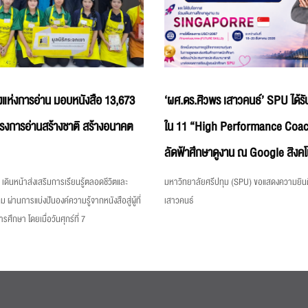
แห่งการอ่าน มอบหนังสือ 13,673
‘ผศ.ดร.ศิวพร เสาวคนธ์’ SPU ได้รับ
ครงการอ่านสร้างชาติ สร้างอนาคต
ใน 11 “High Performance Coac
ลัดฟ้าศึกษาดูงาน ณ Google สิงคโ
เดินหน้าส่งเสริมการเรียนรู้ตลอดชีวิตและ
มหาวิทยาลัยศรีปทุม (SPU) ขอแสดงความยินด
ม ผ่านการแบ่งปันองค์ความรู้จากหนังสือสู่ผู้ที่
เสาวคนธ์
ึกษา โดยเมื่อวันศุกร์ที่ 7