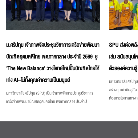
ม.ศรีปทุม เจ้าภาพจัดประชุมวิชาการเครือข่ายพัฒนา
SPU ส่งต่อพลัง
บัณฑิตอุดมคติไทย เขตภาคกลาง ประจำปี 2569 ชู
เล่ม สนับสนุนโ
‘The New Balance’ วางโจทย์ใหม่ปั้นบัณฑิตไทยให้
ด้วยองค์ความรู้
เก่ง AI–ไม่ทิ้งคุณค่าความเป็นมนุษย์
มหาวิทยาลัยศรีปทุม 
สร้างคุณค่าคืนสู่สังค
มหาวิทยาลัยศรีปทุม (SPU) เป็นเจ้าภาพจัดการประชุมวิชาการ
ต้องการโอกาสทางการศ
เครือข่ายพัฒนาบัณฑิตอุดมคติไทย เขตภาคกลาง ประจำปี