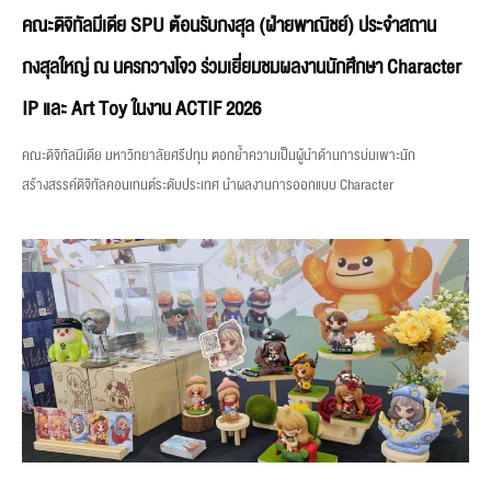
คณะดิจิทัลมีเดีย SPU ต้อนรับกงสุล (ฝ่ายพาณิชย์) ประจำสถาน
กงสุลใหญ่ ณ นครกวางโจว ร่วมเยี่ยมชมผลงานนักศึกษา Character
IP และ Art Toy ในงาน ACTIF 2026
คณะดิจิทัลมีเดีย มหาวิทยาลัยศรีปทุม ตอกย้ำความเป็นผู้นำด้านการบ่มเพาะนัก
สร้างสรรค์ดิจิทัลคอนเทนต์ระดับประเทศ นำผลงานการออกแบบ Character