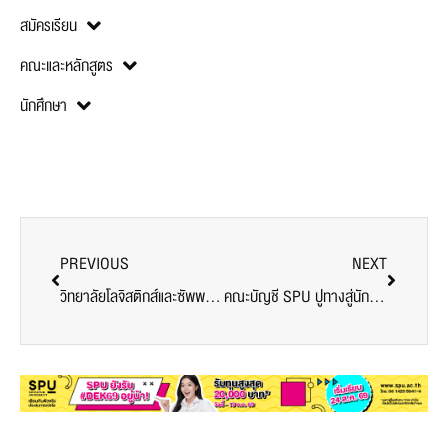
สมัครเรียน
คณะและหลักสูตร
นักศึกษา
PREVIOUS
NEXT
วิทยาลัยโลจิสติกส์และซัพพลายเชน SPU ติดปีกทักษะ AI & Automation พลิกโฉมอุตสาหกรรมยุคใหม่
คณะบัญชี SPU ปูทางสู่นักบัญชียุคใหม่ จัดอบรม ‘AI for Accountancy’ เสริมพลังเทคโนโลยี พลิกโฉมสู่อนาคตดิจิทัล