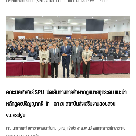
มหาวิทยาลัยศรีปทุม (SPU) ขอแสดงความยินดีกับ ผศ.ดร.ศิวพร เสาวคนธ์
คณะนิติศาสตร์ SPU เปิดเส้นทางการศึกษากฎหมายทุกระดับ แนะนำ
หลักสูตรปริญญาตรี–โท–เอก ณ สถาบันส่งเสริมงานสอบสวน
จ.นครปฐม
คณะนิติศาสตร์ มหาวิทยาลัยศรีปทุม (SPU) เข้าประชาสัมพันธ์หลักสูตรการศึกษาระดับ