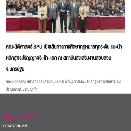
คณะนิติศาสตร์ SPU เปิดเส้นทางการศึกษากฎหมายทุกระดับ แนะนำ
หลักสูตรปริญญาตรี–โท–เอก ณ สถาบันส่งเสริมงานสอบสวน
จ.นครปฐม
คณะนิติศาสตร์ มหาวิทยาลัยศรีปทุม (SPU) เข้าประชาสัมพันธ์หลักสูตรการศึกษาระดับ
ปริญญาตรี ปริญญาโท
คณะ / สาขา
คณะดิจิทัลมีเดีย