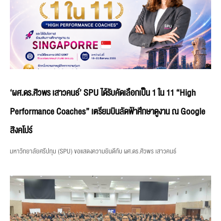
‘ผศ.ดร.ศิวพร เสาวคนธ์’ SPU ได้รับคัดเลือกเป็น 1 ใน 11 “High
Performance Coaches” เตรียมบินลัดฟ้าศึกษาดูงาน ณ Google
สิงคโปร์
มหาวิทยาลัยศรีปทุม (SPU) ขอแสดงความยินดีกับ ผศ.ดร.ศิวพร เสาวคนธ์