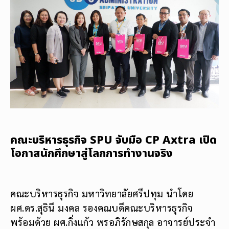
คณะบริหารธุรกิจ SPU จับมือ CP Axtra เปิด
โอกาสนักศึกษาสู่โลกการทำงานจริง
คณะบริหารธุรกิจ มหาวิทยาลัยศรีปทุม นำโดย
ผศ.ดร.สุธินี มงคล รองคณบดีคณะบริหารธุรกิจ
พร้อมด้วย ผศ.กิ่งแก้ว พรอภิรักษสกุล อาจารย์ประจำ