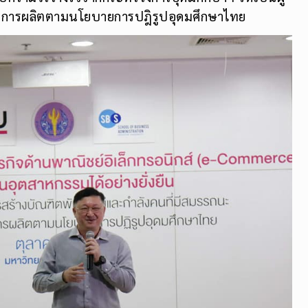
ภาคการผลิตตามนโยบายการปฎิรูปอุดมศึกษาไทย