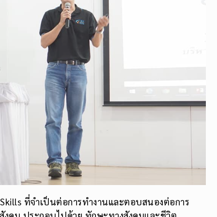
ิชาการ กล่าวว่า สำหรับโครงการ หลักสูตรบัณฑิตพันธุ์
ารพัฒนาและยกระดับธุรกิจด้านพาณิชย์
จัดขึ้นโดยมุ่งเน้นในการยกระดับความรู้และทักษะด้าน
มีศักยภาพที่ตอบโจทย์ภาคการผลิตสู่ New S-Curve ที่
ของประเทศ พัฒนาศักยภาพผู้ปฏิบัติงาน และ กลุ่ม
e-Commerce) โดยการนำเทคโนโลยีมาใช้เพื่อพัฒนาและ
องต่อการพัฒนาประเทศสู่ Thailand 4.0 รองรับการ
ในอุตสาหกรรมดิจิทัลโดยเน้นการอบรมเชิงบูรณาการ
ย์จากมหาวิทยาลัยศรีปทุมร่วมกับผู้ทรงคุณวุฒิจาก