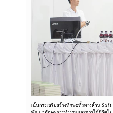
อาจารย์ศิระ สัตยไพศาล ผู้ช่วยคณบดีฝ่ายว
ใหม่ Non-Degree Program หลักสูตร “ก
อิเล็กทรอนิกส์(e-Commerce)” ดังกล่าว 
พาณิชย์อิเล็กทรอนิกส์ (e-Commerce)ให้
เป็นกลไกสำคัญในการขับเคลื่อนเศรษฐกิจ
Strat Up ด้านพาณิชย์อิเล็กทรอนิกส์ (
สร้างสรรค์งานให้กับอุตสาหกรรม ตอบสน
จ้างงานแบบใหม่ อาชีพใหม่ ธุรกิจใหม่ 
ใช้Team Teaching Method โดยทีมคณาจาร
ภาคอุตสาหกรรม