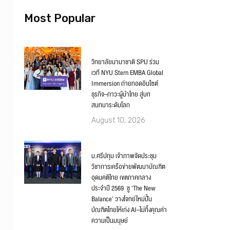
Most Popular
วิทยาลัยนานาชาติ SPU ร่วม
เวที NYU Stern EMBA Global
Immersion ถ่ายทอดอินไซต์
ธุรกิจ–ภาวะผู้นำไทย สู่บท
สนทนาระดับโลก
August 10, 2026
ม.ศรีปทุม เจ้าภาพจัดประชุม
วิชาการเครือข่ายพัฒนาบัณฑิต
อุดมคติไทย เขตภาคกลาง
ประจำปี 2569 ชู ‘The New
Balance’ วางโจทย์ใหม่ปั้น
บัณฑิตไทยให้เก่ง AI–ไม่ทิ้งคุณค่า
ความเป็นมนุษย์