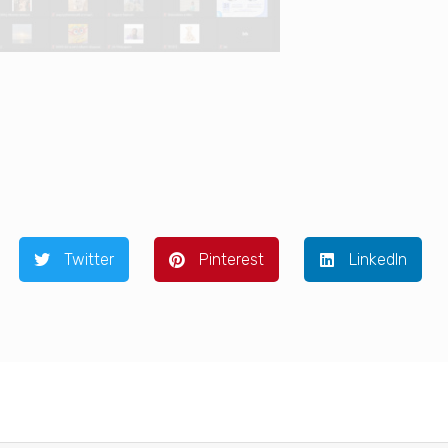
Twitter
Pinterest
LinkedIn
ษา 2563 และ 1/2564