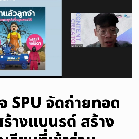
ิจ SPU จัดถ่ายทอด
“สร้างแบนรด์ สร้าง