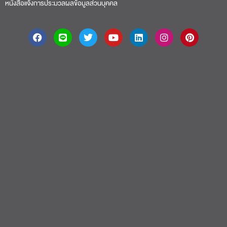
หนังสือแจ้งการประมวลผลข้อมูลส่วนบุคคล
About
|
Faculty
|
Story
| Life |
Media
|
Job
|
Contact
มหาวิทยาลัยศรีปทุม 2410/2 ถ.พหลโยธิน เขตจตุจักร กรุงเทพฯ 10900 Tel:
(662) 558-6888 Fax: (662) 561 1721