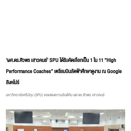
‘ผศ.ดร.ศิวพร เสาวคนธ์’ SPU ได้รับคัดเลือกเป็น 1 ใน 11 “High
Performance Coaches” เตรียมบินลัดฟ้าศึกษาดูงาน ณ Google
สิงคโปร์
มหาวิทยาลัยศรีปทุม (SPU) ขอแสดงความยินดีกับ ผศ.ดร.ศิวพร เสาวคนธ์