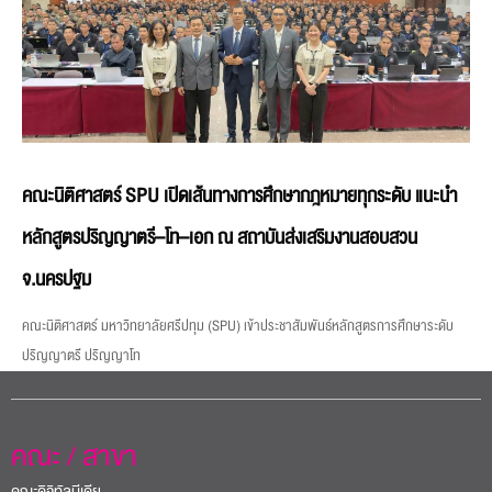
คณะนิติศาสตร์ SPU เปิดเส้นทางการศึกษากฎหมายทุกระดับ แนะนำ
หลักสูตรปริญญาตรี–โท–เอก ณ สถาบันส่งเสริมงานสอบสวน
จ.นครปฐม
คณะนิติศาสตร์ มหาวิทยาลัยศรีปทุม (SPU) เข้าประชาสัมพันธ์หลักสูตรการศึกษาระดับ
ปริญญาตรี ปริญญาโท
คณะ / สาขา
คณะดิจิทัลมีเดีย