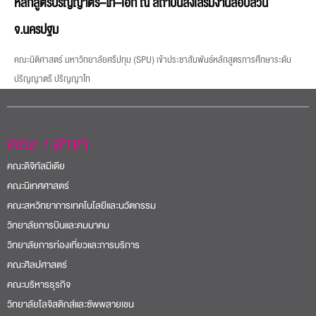
หลักสูตรปริญญาตรี–โท–เอก ณ สถาบันส่งเสริมงานสอบสวน
จ.นครปฐม
คณะนิติศาสตร์ มหาวิทยาลัยศรีปทุม (SPU) เข้าประชาสัมพันธ์หลักสูตรการศึกษาระดับ
ปริญญาตรี ปริญญาโท
คณะ / สาขา
คณะดิจิทัลมีเดีย
คณะนิเทศศาสตร์
คณะสหวิทยาการเทคโนโลยีและนวัตกรรม
วิทยาลัยการบินและคมนาคม
วิทยาลัยการท่องเที่ยวและการบริการ
คณะศิลปศาสตร์
คณะบริหารธุรกิจ
วิทยาลัยโลจิสติกส์และซัพพลายเชน