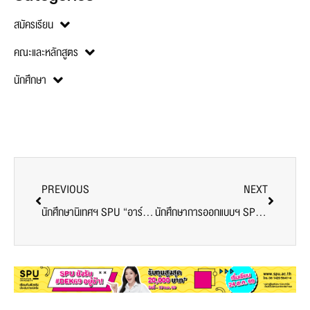
สมัครเรียน
คณะและหลักสูตร
นักศึกษา
PREVIOUS
NEXT
นักศึกษานิเทศฯ SPU “อาร์มมี่ รัฐพล” แจ้งเกิดซีรีส์ “Magic Move ทำนายทายรัก” ทางช่อง one31
นักศึกษาการออกแบบฯ SPU โชว์ผลงาน Pavilion ผสาน Digital x Craft สะท้อนอนาคตงานออกแบบไทย ในงาน สถาปนิก’69