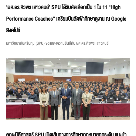
‘ผศ.ดร.ศิวพร เสาวคนธ์’ SPU ได้รับคัดเลือกเป็น 1 ใน 11 “High
Performance Coaches” เตรียมบินลัดฟ้าศึกษาดูงาน ณ Google
สิงคโปร์
มหาวิทยาลัยศรีปทุม (SPU) ขอแสดงความยินดีกับ ผศ.ดร.ศิวพร เสาวคนธ์
คณะนิติศาสตร์ SPU เปิดเส้นทางการศึกษากฎหมายทุกระดับ แนะนำ