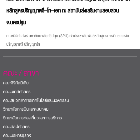
หลักสูตรปริญญาตรี–โท–เอก ณ สถาบันส่งเสริมงานสอบสวน
จ.นครปฐม
คณะนิติศาสตร์ มหาวิทยาลัยศรีปทุม (SPU) เข้าประชาสัมพันธ์หลักสูตรการศึกษาระดับ
ปริญญาตรี ปริญญาโท
คณะ / สาขา
คณะดิจิทัลมีเดีย
คณะนิเทศศาสตร์
คณะสหวิทยาการเทคโนโลยีและนวัตกรรม
วิทยาลัยการบินและคมนาคม
วิทยาลัยการท่องเที่ยวและการบริการ
คณะศิลปศาสตร์
คณะบริหารธุรกิจ