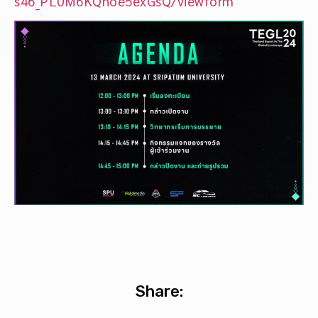
s46_PL0M6KQnoe5exGsQ/viewform
Share: