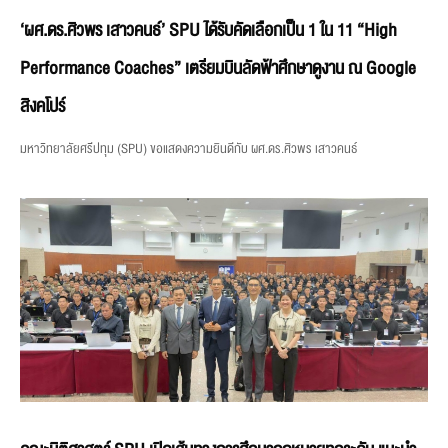
‘ผศ.ดร.ศิวพร เสาวคนธ์’ SPU ได้รับคัดเลือกเป็น 1 ใน 11 “High
Performance Coaches” เตรียมบินลัดฟ้าศึกษาดูงาน ณ Google
สิงคโปร์
มหาวิทยาลัยศรีปทุม (SPU) ขอแสดงความยินดีกับ ผศ.ดร.ศิวพร เสาวคนธ์