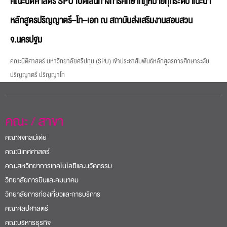
คณะนิติศาสตร์ SPU เปิดเส้นทางการศึกษากฎหมายทุกระดับ แนะนำ
หลักสูตรปริญญาตรี–โท–เอก ณ สถาบันส่งเสริมงานสอบสวน
จ.นครปฐม
คณะนิติศาสตร์ มหาวิทยาลัยศรีปทุม (SPU) เข้าประชาสัมพันธ์หลักสูตรการศึกษาระดับ
ปริญญาตรี ปริญญาโท
คณะ / สาขา
คณะดิจิทัลมีเดีย
คณะนิเทศศาสตร์
คณะสหวิทยาการเทคโนโลยีและนวัตกรรม
วิทยาลัยการบินและคมนาคม
วิทยาลัยการท่องเที่ยวและการบริการ
คณะศิลปศาสตร์
คณะบริหารธุรกิจ