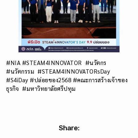
#NIA #STEAM4INNOVATOR #นวัตกร
#นวัตกรรม #STEAM4INNOVATORsDay
#S4iDay #ปล่อยของ2568 #คณะการสร้างเจ้าของ
ธุรกิจ #มหาวิทยาลัยศรีปทุม
Share: