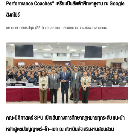
Performance Coaches” เตรียมบินลัดฟ้าศึกษาดูงาน ณ Google
สิงคโปร์
มหาวิทยาลัยศรีปทุม (SPU) ขอแสดงความยินดีกับ ผศ.ดร.ศิวพร เสาวคนธ์
คณะนิติศาสตร์ SPU เปิดเส้นทางการศึกษากฎหมายทุกระดับ แนะนำ
หลักสูตรปริญญาตรี–โท–เอก ณ สถาบันส่งเสริมงานสอบสวน