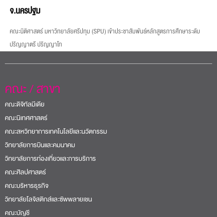
จ.นครปฐม
คณะนิติศาสตร์ มหาวิทยาลัยศรีปทุม (SPU) เข้าประชาสัมพันธ์หลักสูตรการศึกษาระดับ
ปริญญาตรี ปริญญาโท
คณะ / สาขา
คณะดิจิทัลมีเดีย
คณะนิเทศศาสตร์
คณะสหวิทยาการเทคโนโลยีและนวัตกรรม
วิทยาลัยการบินและคมนาคม
วิทยาลัยการท่องเที่ยวและการบริการ
คณะศิลปศาสตร์
คณะบริหารธุรกิจ
วิทยาลัยโลจิสติกส์และซัพพลายเชน
คณะบัญชี