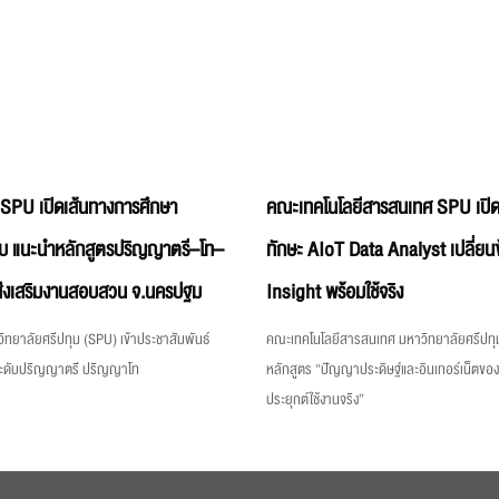
 SPU เปิดเส้นทางการศึกษา
คณะเทคโนโลยีสารสนเทศ SPU เปิด
บ แนะนำหลักสูตรปริญญาตรี–โท–
ทักษะ AIoT Data Analyst เปลี่ยนข
่งเสริมงานสอบสวน จ.นครปฐม
Insight พร้อมใช้จริง
ิทยาลัยศรีปทุม (SPU) เข้าประชาสัมพันธ์
คณะเทคโนโลยีสารสนเทศ มหาวิทยาลัยศรีปทุม
ระดับปริญญาตรี ปริญญาโท
หลักสูตร “ปัญญาประดิษฐ์และอินเทอร์เน็ตขอ
ประยุกต์ใช้งานจริง”