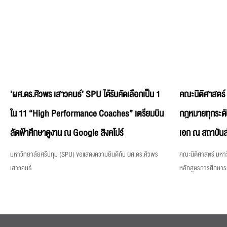
‘ผศ.ดร.ศิวพร เสาวคนธ์’ SPU ได้รับคัดเลือกเป็น 1
คณะนิติศาสตร์
ใน 11 “High Performance Coaches” เตรียมบิน
กฎหมายทุกระดั
ลัดฟ้าศึกษาดูงาน ณ Google สิงคโปร์
เอก ณ สถาบันส
มหาวิทยาลัยศรีปทุม (SPU) ขอแสดงความยินดีกับ ผศ.ดร.ศิวพร
คณะนิติศาสตร์ มหาว
เสาวคนธ์
หลักสูตรการศึกษา