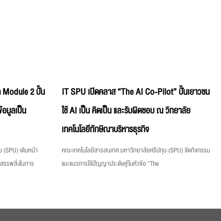
 Module 2 ปั้น
IT SPU เปิดคลาส “The AI Co-Pilot” ปั้นเยาวชน
้อมูลเป็น
ใช้ AI เป็น คิดเป็น และรับผิดชอบ ณ วิทยาลัย
เทคโนโลยีทักษิณาบริหารธุรกิจ
 (SPU) เดินหน้า
คณะเทคโนโลยีสารสนเทศ มหาวิทยาลัยศรีปทุม (SPU) จัดกิจกรรม
งสรรพสิ่งในการ
แนะแนวการใช้ปัญญาประดิษฐ์ในหัวข้อ “The