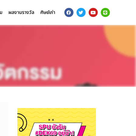
รม
ผลงานรางวัล
ศิษย์เก่า