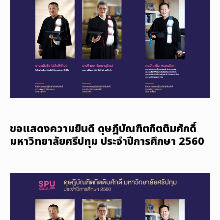
ขอแสดงความยินดี ดุษฎีบัณฑิตกิตติมศักดิ์
มหาวิทยาลัยศรีปทุม ประจำปีการศึกษา 2560