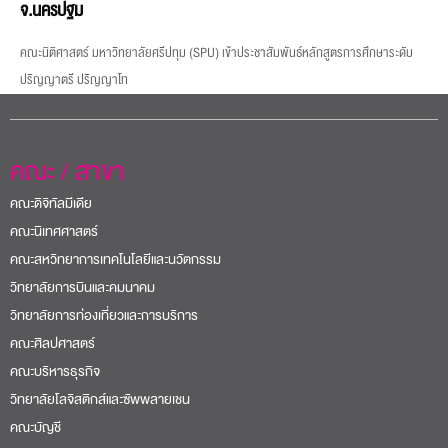
จ.นครปฐม
คณะนิติศาสตร์ มหาวิทยาลัยศรีปทุม (SPU) เข้าประชาสัมพันธ์หลักสูตรการศึกษาระดับ
ปริญญาตรี ปริญญาโท
คณะ / สาขา
คณะดิจิทัลมีเดีย
คณะนิเทศศาสตร์
คณะสหวิทยาการเทคโนโลยีและนวัตกรรม
วิทยาลัยการบินและคมนาคม
วิทยาลัยการท่องเที่ยวและการบริการ
คณะศิลปศาสตร์
คณะบริหารธุรกิจ
วิทยาลัยโลจิสติกส์และซัพพลายเชน
คณะบัญชี