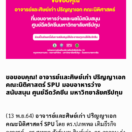
ขอขอบคุณ! อาจารย์และศิษย์เก่า ปริญญาเอก
คณะนิติศาสตร์ SPU มอบอาหารว่าง
สนับสนุน ศูนย์ฉีดวัคซีน มหาวิทยาลัยศรีปทุม
(13 พ.ย.64)
อาจารย์และศิษย์เก่า ปริญญาเอก
คณะนิติศาสตร์ SPU
โดย ดร.ปภพพล เติมธีรกิจ
อาจารย์ ,ดร.สหพล สังข์เมฆ ศิษย์เก่า ,ดร.ภูวกฤษ รุ่ง