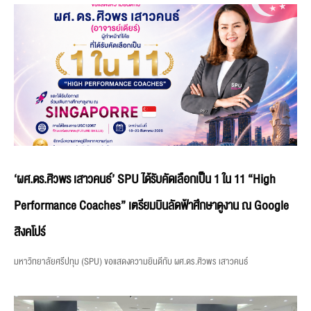
‘ผศ.ดร.ศิวพร เสาวคนธ์’ SPU ได้รับคัดเลือกเป็น 1 ใน 11 “High
Performance Coaches” เตรียมบินลัดฟ้าศึกษาดูงาน ณ Google
สิงคโปร์
มหาวิทยาลัยศรีปทุม (SPU) ขอแสดงความยินดีกับ ผศ.ดร.ศิวพร เสาวคนธ์