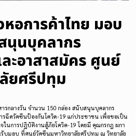
ัวหอการค้าไทย มอบ
บสนุนบุคลากร
ะอาสาสมัคร ศูนย์
ลัยศรีปทุม
หารกลางวัน จำนวน 150​ กล่อง สนับสนุนบุคลากร
รฉีดวัคซีนป้องกันโควิด-19 แก่ประชาชน เพื่อขอเป็น
งใจในการปฎิบัติงานสู้ภัยโควิด-19 โดยมี คุณกรกฎ ผกา
นรับมอบ ที่ศูนย์วัคซีนมหาวิทยาลัยศรีปทุม ณ วิทยาลัย