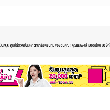
สนุน ศูนย์ฉีดวัคซีนมหาวิทยาลัยศรีปทุม