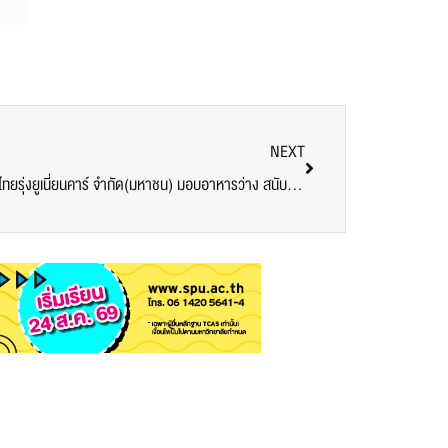
NEXT
ขอขอบคุณ! คุณสมพงษ์ เผอิญโชค บริษัทไทยรุ่งยูเนี่ยนคาร์ จำกัด(มหาชน) มอบอาหารว่าง สนับสนุนศูนย์ฉีดวัคซีนมหาวิทยาลัยศรีปทุม