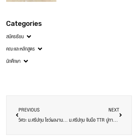
Categories
สมัครเรียน
คณะและหลักสูตร
นักศึกษา
PREVIOUS
NEXT
วิศวะ ม.ศรีปทุม โชว์ผลงาน “Platform อัจฉริยะเพื่อวินิจฉัยการสิ้นเปลืองพลังงานระบบปรับอากาศ” คว้ารางวัล ประกวด GSB สุดยอด SMEs STARTUP ตัวจริง ปีที่6
ม.ศรีปทุม จับมือ TTR ปูทางสร้างบัณฑิตคุณภาพสู่อุตสาหกรรมระบบราง