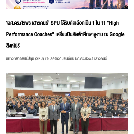
‘ผศ.ดร.ศิวพร เสาวคนธ์’ SPU ได้รับคัดเลือกเป็น 1 ใน 11 “High
Performance Coaches” เตรียมบินลัดฟ้าศึกษาดูงาน ณ Google
สิงคโปร์
มหาวิทยาลัยศรีปทุม (SPU) ขอแสดงความยินดีกับ ผศ.ดร.ศิวพร เสาวคนธ์