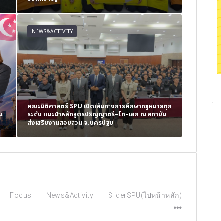
NEWS&ACTIVITY
NEWS&AC
คณะนิติศาสตร์ SPU เปิดเส้นทางการศึกษากฎหมายทุก
น
ระดับ แนะนำหลักสูตรปริญญาตรี–โท–เอก ณ สถาบัน
‘อ.ภณิตา จ
ส่งเสริมงานสอบสวน จ.นครปฐม
“High Pe
Focus
News&Activity
SliderSPU(ไปหน้าหลัก)