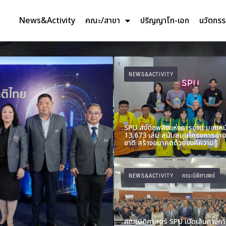
News&Activity
คณะ/สาขา
ปริญญาโท-เอก
นวัตกร
NEWS&ACTIVITY
SPU ส่งต่อพลังแห่งการอ่าน มอบหน
13,673 เล่ม สนับสนุนโครงการอ่าน
ชาติ สร้างอนาคตด้วยองค์ความรู้
NEWS&ACTIVITY
คณะนิติศาสตร์
คณะนิติศาสตร์ SPU เปิดเส้นทางก