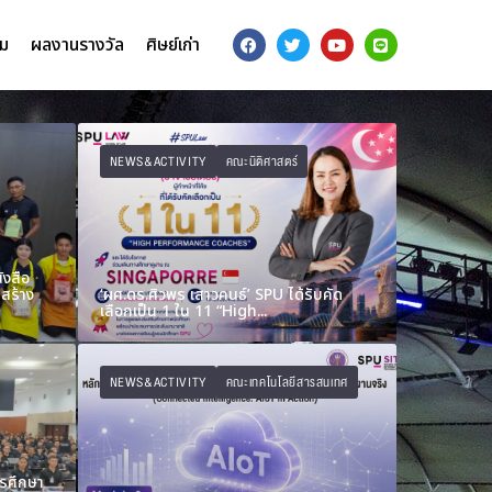
รม
ผลงานรางวัล
ศิษย์เก่า
NEWS&ACTIVITY
คณะนิติศาสตร์
ังสือ
สร้าง
‘ผศ.ดร.ศิวพร เสาวคนธ์’ SPU ได้รับคัด
เลือกเป็น 1 ใน 11 “High...
NEWS&ACTIVITY
คณะเทคโนโลยีสารสนเทศ
ารศึกษา