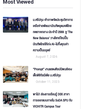
Most Viewed
ม.ศรีปทุม เจ้าภาพจัดประชุมวิชาการ
เครือข่ายพัฒนาบัณฑิตอุดมคติไทย
เขตภาคกลาง ประจำปี 2569 ชู ‘The
New Balance’ วางโจทย์ใหม่ปั้น
บัณฑิตไทยให้เก่ง AI–ไม่ทิ้งคุณค่า
ความเป็นมนุษย์
August 7, 2026
“Prompt” งานแสดงศิลปนิพนธ์ของ
เด็กดิจิทัลมีเดีย ม.ศรีปทุม
October 11, 2023
พาไป! ส่องการเรียนรู้ DEK สาขา
การออกแบบภายใน SoDA SPU กับ
VICHITR Campus Tour