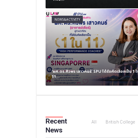
NEWS&ACTIVITY
แค่ในตำรา พานักศึกษา
‘ผศ.ดร.ศิวพร เสาวคนธ์’ SPU ได้รับคัดเลือกเป็น 1 ใ
ง Future Skills...
11...
Recent
All
British College
News