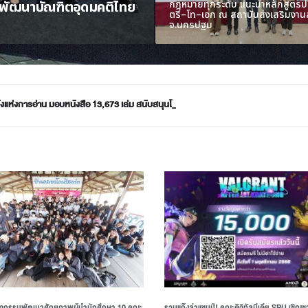
ายพัฒนาบัณฑิตอุดมคติไทย
กฎหมายทุกระดับ แนะนำหลักสูตร
ตรี–โท–เอก ณ สถาบันส่งเสริมงา
จ.นครปฐม
งแห่งการอ่าน มอบหนังสือ 13,673 เล่ม สนับสนุนโครงการอ่านสร้างชาติ สร้างอนาคตด้วย
เสาวคนธ์’ SPU ได้รับคัดเลือกเป็น 1 ใน 11 “High Performance Coaches” เตรียมบินลั
์ SPU เปิดเส้นทางการศึกษากฎหมายทุกระดับ แนะนำหลักสูตรปริญญาตรี–โท–เอก ณ ส
ิจกรรมพัฒนาศักยภาพผู้นำนักศึกษา 10 คณะ
รวมแก๊งล่าแชมป์! คณะดิจิทัลมีเดีย SPU เชิญ