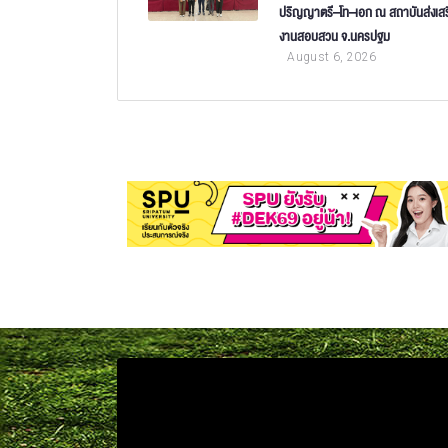
ปริญญาตรี–โท–เอก ณ สถาบันส่งเสร
งานสอบสวน จ.นครปฐม
August 6, 2026