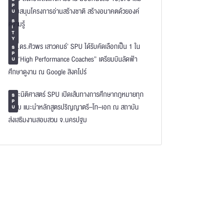
V
P
สนับสนุนโครงการอ่านสร้างชาติ สร้างอนาคตด้วยองค์
E
U
R
S
ความรู้
I
T
Y
‘ผศ.ดร.ศิวพร เสาวคนธ์’ SPU ได้รับคัดเลือกเป็น 1 ใน
S
P
11 “High Performance Coaches” เตรียมบินลัดฟ้า
U
ศึกษาดูงาน ณ Google สิงคโปร์
คณะนิติศาสตร์ SPU เปิดเส้นทางการศึกษากฎหมายทุก
S
P
ระดับ แนะนำหลักสูตรปริญญาตรี–โท–เอก ณ สถาบัน
U
ส่งเสริมงานสอบสวน จ.นครปฐม