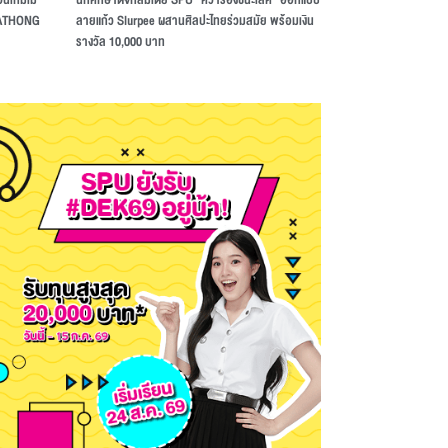
RATHONG
ลายแก้ว Slurpee ผสานศิลปะไทยร่วมสมัย พร้อมเงิน
รางวัล 10,000 บาท
TIVITY
NEWS&ACTIVITY
ลยีสารสนเทศ SPU เปิด Module 2 ปั้น
IT SPU เปิดคลาส “The AI Co-
...
ใช้...