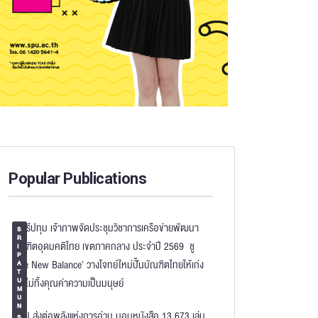
TIVITY
NEWS&ACTIVITY
ามิตร’ SPU ได้รับคัดเลือกเป็นหนึ่งใน
คณะดิจิทัลมีเดีย SPU ต้อนรับกง
Popular Publications
rformance Coaches”...
ประจำสถานกงสุลใหญ่ ณ นครกว
ม.ศรีปทุม เจ้าภาพจัดประชุมวิชาการเครือข่ายพัฒนา
S
R
บัณฑิตอุดมคติไทย เขตภาคกลาง ประจำปี 2569 ชู
I
P
‘The New Balance’ วางโจทย์ใหม่ปั้นบัณฑิตไทยให้เก่ง
A
T
AI–ไม่ทิ้งคุณค่าความเป็นมนุษย์
U
M
U
N
SPU ส่งต่อพลังแห่งการอ่าน มอบหนังสือ 13,673 เล่ม
I
S