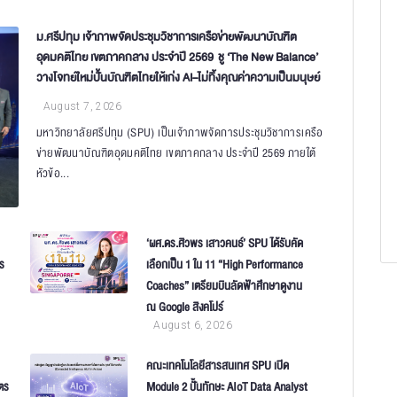
ม.ศรีปทุม เจ้าภาพจัดประชุมวิชาการเครือข่ายพัฒนาบัณฑิต
อุดมคติไทย เขตภาคกลาง ประจำปี 2569 ชู ‘The New Balance’
วางโจทย์ใหม่ปั้นบัณฑิตไทยให้เก่ง AI–ไม่ทิ้งคุณค่าความเป็นมนุษย์
August 7, 2026
มหาวิทยาลัยศรีปทุม (SPU) เป็นเจ้าภาพจัดการประชุมวิชาการเครือ
ข่ายพัฒนาบัณฑิตอุดมคติไทย เขตภาคกลาง ประจำปี 2569 ภายใต้
หัวข้อ...
‘ผศ.ดร.ศิวพร เสาวคนธ์’ SPU ได้รับคัด
าร
เลือกเป็น 1 ใน 11 “High Performance
Coaches” เตรียมบินลัดฟ้าศึกษาดูงาน
ณ Google สิงคโปร์
August 6, 2026
คณะเทคโนโลยีสารสนเทศ SPU เปิด
ตร
Module 2 ปั้นทักษะ AIoT Data Analyst