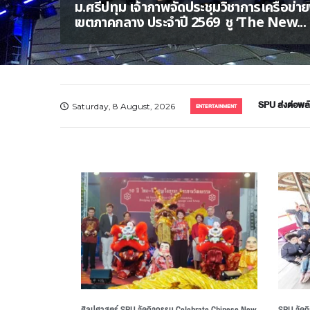
ม.ศรีปทุม เจ้าภาพจัดประชุมวิชาการเครือข่
เขตภาคกลาง ประจำปี 2569 ชู ‘The New...
SPU ส่งต่อพลั
‘ผศ.ดร.ศิวพร 
คณะนิติศาสตร
Saturday, 8 August, 2026
ENTERTAINMENT
ศิลปศาสตร์ SPU จัดกิจกรรม Celebrate Chinese New
SPU จัดก