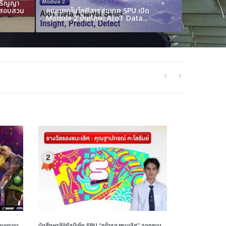
ปริญญา
นสอบสวน
คณะเทคโนโลยีสารสนเทศ SPU เปิด
Module 2 ปั้นทักษะ AIoT Data...
องค์ความรู้
ดฟ้าศึกษาดูงาน ณ Google สิงคโปร์
ถาบันส่งเสริมงานสอบสวน จ.นครปฐม
ชวนเกมเม
นักศึกษาดิจิทัลมีเดีย SPU “คว้ารองชนะเลิศ” ออกแบบ