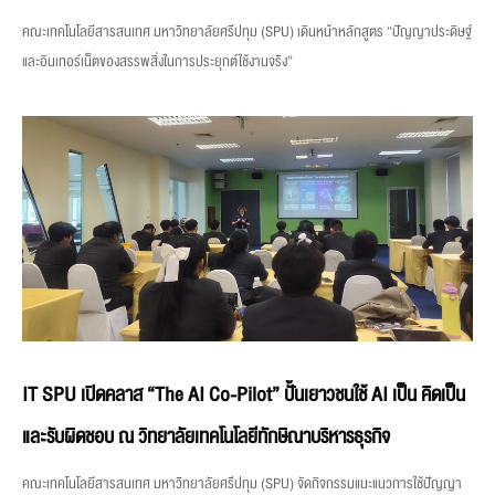
คณะเทคโนโลยีสารสนเทศ มหาวิทยาลัยศรีปทุม (SPU) เดินหน้าหลักสูตร “ปัญญาประดิษฐ์
และอินเทอร์เน็ตของสรรพสิ่งในการประยุกต์ใช้งานจริง”
IT SPU เปิดคลาส “The AI Co-Pilot” ปั้นเยาวชนใช้ AI เป็น คิดเป็น
และรับผิดชอบ ณ วิทยาลัยเทคโนโลยีทักษิณาบริหารธุรกิจ
คณะเทคโนโลยีสารสนเทศ มหาวิทยาลัยศรีปทุม (SPU) จัดกิจกรรมแนะแนวการใช้ปัญญา