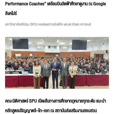
Performance Coaches” เตรียมบินลัดฟ้าศึกษาดูงาน ณ Google
สิงคโปร์
มหาวิทยาลัยศรีปทุม (SPU) ขอแสดงความยินดีกับ ผศ.ดร.ศิวพร เสาวคนธ์
คณะนิติศาสตร์ SPU เปิดเส้นทางการศึกษากฎหมายทุกระดับ แนะนำ
หลักสูตรปริญญาตรี–โท–เอก ณ สถาบันส่งเสริมงานสอบสวน