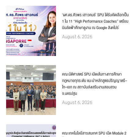
‘ผศ.ดร.ศิวพร เสาวคนธ์’ SPU ได้รับคัดเลือกเป็น
1 ใน 11 “High Performance Coaches” เตรียม
บินลัดฟ้าศึกษาดูงาน ณ Google สิงคโปร์
August 6, 2026
คณะนิติศาสตร์ SPU เปิดเส้นทางการศึกษา
กฎหมายทุกระดับ แนะนำหลักสูตรปริญญาตรี–
โท–เอก ณ สถาบันส่งเสริมงานสอบสวน
จ.นครปฐม
August 6, 2026
คณะเทคโนโลยีสารสนเทศ SPU เปิด Module 2