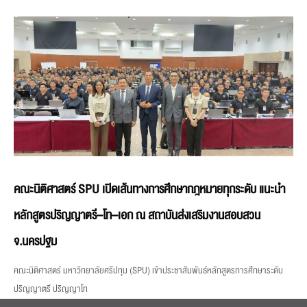
คณะนิติศาสตร์ SPU เปิดเส้นทางการศึกษากฎหมายทุกระดับ แนะนำ
หลักสูตรปริญญาตรี–โท–เอก ณ สถาบันส่งเสริมงานสอบสวน
จ.นครปฐม
คณะนิติศาสตร์ มหาวิทยาลัยศรีปทุม (SPU) เข้าประชาสัมพันธ์หลักสูตรการศึกษาระดับ
ปริญญาตรี ปริญญาโท