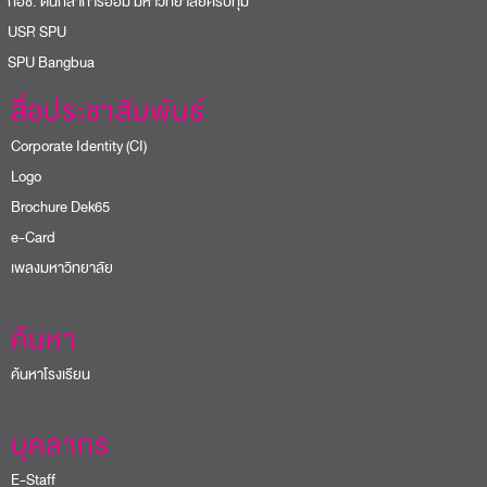
อช. ต้นกล้าการออม มหาวิทยาลัยศรีปทุม
USR SPU
PU Bangbua
สื่อประชาสัมพันธ์
Corporate Identity (CI)
Logo
Brochure Dek65
e-Card
เพลงมหาวิทยาลัย
ค้นหา
ค้นหาโรงเรียน
บุคลากร
E-Staff