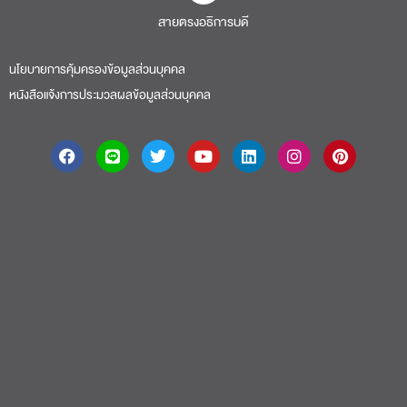
สายตรงอธิการบดี​
นโยบายการคุ้มครองข้อมูลส่วนบุคคล
หนังสือแจ้งการประมวลผลข้อมูลส่วนบุคคล
About
|
Faculty
|
Story
| Life |
Media
|
Job
|
Contact
มหาวิทยาลัยศรีปทุม 2410/2 ถ.พหลโยธิน เขตจตุจักร กรุงเทพฯ 10900 Tel:
(662) 558-6888 Fax: (662) 561 1721