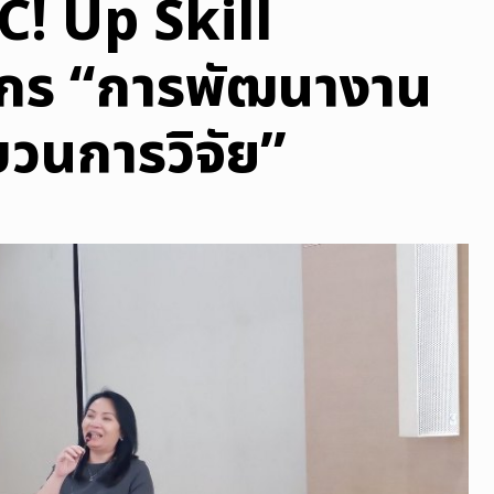
! Up Skill
กร “การพัฒนางาน
บวนการวิจัย”