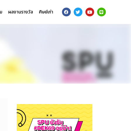
รม
ผลงานรางวัล
ศิษย์เก่า
อ