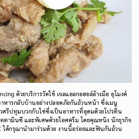
cing ด้วยบริการวัดไข้ เจลแอลกอฮอล์ล้างมือ อุโมงค์
บอาหารกลับบ้านอย่างปลอดภัยกันถ้วนหน้า ซึ่งเมนู
วศรีปทุมบวกกับไข่ซึ่งเป็นอาหารที่อุดมด้วยโปรตีน
ิตตามินซี และพิเศษด้วยไอศครีม โดยคุณหนิง นักธุรกิจ
 ได้กรุณานำมาร่วมด้วย งานนี้อร่อยและฟินกันถ้วน