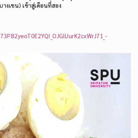
งเขน) เข้าสู่เดือนที่สอง
73PB2yeoT0E2YQI_OJGlUurK2cxWrJ71_-