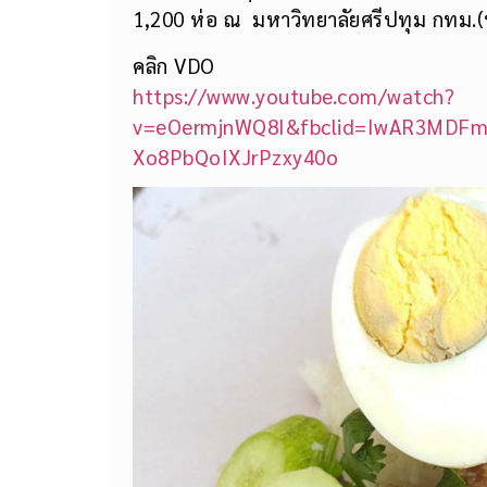
1,200 ห่อ ณ มหาวิทยาลัยศรีปทุม กทม.(บา
คลิก VDO
https://www.youtube.com/watch?
v=eOermjnWQ8I&fbclid=IwAR3MDFm
Xo8PbQoIXJrPzxy40o