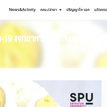
News&Activity
คณะ/สาขา
ปริญญาโท-เอก
นวัตกร
ิด-19 แจกอาหาร ฟรี! วันละ 1,500 ห่