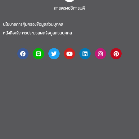
สายตรงอธิการบดี​
นโยบายการคุ้มครองข้อมูลส่วนบุคคล
หนังสือแจ้งการประมวลผลข้อมูลส่วนบุคคล
About
|
Faculty
|
Story
| Life |
Media
|
Job
|
Contact
มหาวิทยาลัยศรีปทุม 2410/2 ถ.พหลโยธิน เขตจตุจักร กรุงเทพฯ 10900 Tel:
(662) 558-6888 Fax: (662) 561 1721