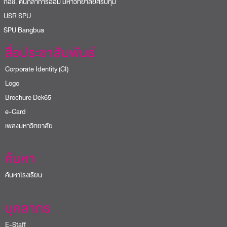
อช. ต้นกล้าการออม มหาวิทยาลัยศรีปทุม
USR SPU
PU Bangbua
สื่อประชาสัมพันธ์
Corporate Identity (CI)
Logo
Brochure Dek65
e-Card
เพลงมหาวิทยาลัย
ค้นหา
ค้นหาโรงเรียน
บุคลากร
E-Staff