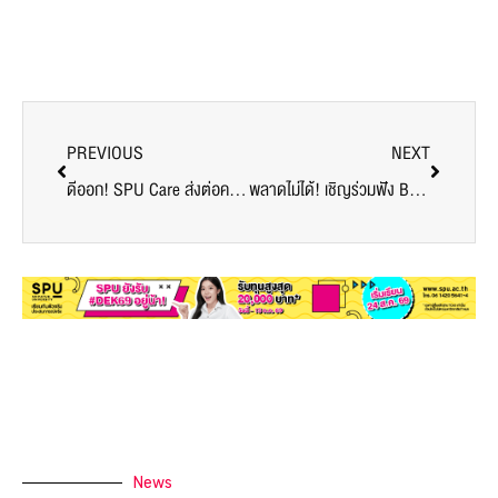
PREVIOUS
NEXT
ดีออก! SPU Care ส่งต่อความห่วงใยไม่สิ้นสุด แจกอาหาร สู้วิกฤติโควิด-19 ฟรี!
พลาดไม่ได้! เชิญร่วมฟัง BIZ Talk “พลิกวิกฤต สร้างโอกาส ปรับตัวสู่การค้าออนไลน์ ช่วง COVID 19”
News