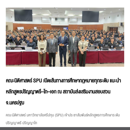
คณะนิติศาสตร์ SPU เปิดเส้นทางการศึกษากฎหมายทุกระดับ แนะนำ
หลักสูตรปริญญาตรี–โท–เอก ณ สถาบันส่งเสริมงานสอบสวน
จ.นครปฐม
คณะนิติศาสตร์ มหาวิทยาลัยศรีปทุม (SPU) เข้าประชาสัมพันธ์หลักสูตรการศึกษาระดับ
ปริญญาตรี ปริญญาโท