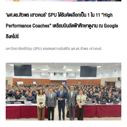
‘ผศ.ดร.ศิวพร เสาวคนธ์’ SPU ได้รับคัดเลือกเป็น 1 ใน 11 “High
Performance Coaches” เตรียมบินลัดฟ้าศึกษาดูงาน ณ Google
สิงคโปร์
มหาวิทยาลัยศรีปทุม (SPU) ขอแสดงความยินดีกับ ผศ.ดร.ศิวพร เสาวคนธ์