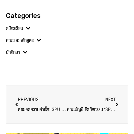
Categories
สมัครเรียน
คณะและหลักสูตร
นักศึกษา
PREVIOUS
NEXT
ต่อยอดความสำเร็จ! SPU ผนึก BDI เดินหน้าจัดอบรม ‘Intermediate Data Science’ รุ่น 2 เสริมทักษะนักวิเคราะห์ข้อมูลยุคใหม่ สู่การประยุกต์ใช้งานจริงในองค์กร
คณะบัญชี จัดกิจกรรม ‘SPU ACC Freshy68’ ชวนน้องใหม่ปิดโรงดูหนังสุดอบอุ่น เติมรอยยิ้ม – สร้างมิตรภาพในรั้วมหาวิทยาลัย