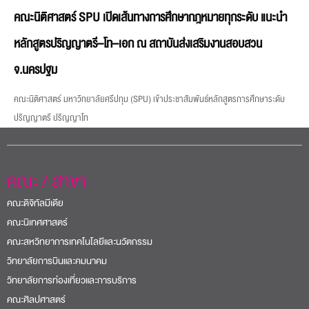
คณะนิติศาสตร์ SPU เปิดเส้นทางการศึกษากฎหมายทุกระดับ แนะนำ
หลักสูตรปริญญาตรี–โท–เอก ณ สถาบันส่งเสริมงานสอบสวน
จ.นครปฐม
คณะนิติศาสตร์ มหาวิทยาลัยศรีปทุม (SPU) เข้าประชาสัมพันธ์หลักสูตรการศึกษาระดับ
ปริญญาตรี ปริญญาโท
คณะ / สาขา
คณะดิจิทัลมีเดีย
คณะนิเทศศาสตร์
คณะสหวิทยาการเทคโนโลยีและนวัตกรรม
วิทยาลัยการบินและคมนาคม
วิทยาลัยการท่องเที่ยวและการบริการ
คณะศิลปศาสตร์