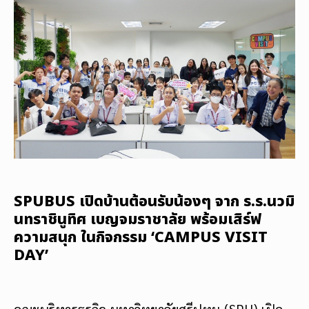
SPUBUS เปิดบ้านต้อนรับน้องๆ จาก ร.ร.นวมิ
นทราชินูทิศ เบญจมราชาลัย พร้อมเสิร์ฟ
ความสนุก ในกิจกรรม ‘CAMPUS VISIT
DAY’
คณะบริหารธุรกิจ มหาวิทยาลัยศรีปทุม (SPU) เปิด