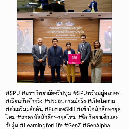
#SPU #มหาวิทยาลัยศรีปทุม #SPUพร้อมสู่อนาคต
#เรียนกับตัวจริง #ประสบการณ์จริง #เปิดโอกาส
#ส่งเสริมผลักดัน #FutureSkill #เข้าใจนักศึกษายุค
ใหม่ #ถอดรหัสนักศึกษายุคใหม่ #จิตวิทยาเด็กและ
วัยรุ่น #LearningforLife #GenZ #GenAlpha