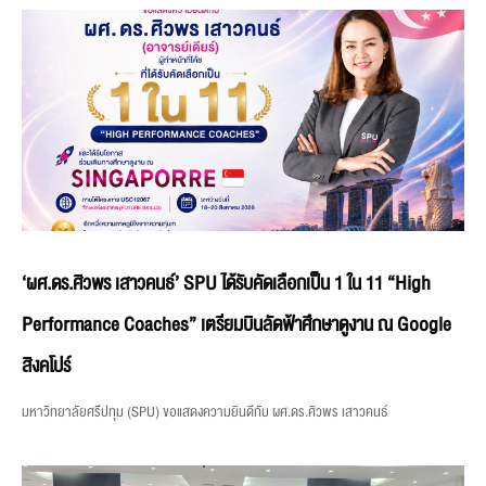
‘ผศ.ดร.ศิวพร เสาวคนธ์’ SPU ได้รับคัดเลือกเป็น 1 ใน 11 “High
Performance Coaches” เตรียมบินลัดฟ้าศึกษาดูงาน ณ Google
สิงคโปร์
มหาวิทยาลัยศรีปทุม (SPU) ขอแสดงความยินดีกับ ผศ.ดร.ศิวพร เสาวคนธ์