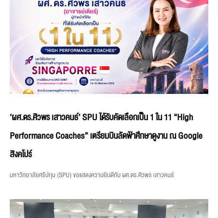
‘ผศ.ดร.ศิวพร เสาวคนธ์’ SPU ได้รับคัดเลือกเป็น 1 ใน 11 “High
Performance Coaches” เตรียมบินลัดฟ้าศึกษาดูงาน ณ Google
สิงคโปร์
มหาวิทยาลัยศรีปทุม (SPU) ขอแสดงความยินดีกับ ผศ.ดร.ศิวพร เสาวคนธ์