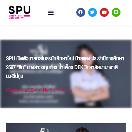
SPU เปิดตัวนายกสโมสรนักศึกษาใหม่ ป้ายแดง ประจำปีการศึกษา
2567 “ขิม” นางสาววฤนท์ธร น้ำเพ็ชร DEK วิทยาลัยนานาชาติ
ม.ศรีปทุม
March 3, 2024
No Comments