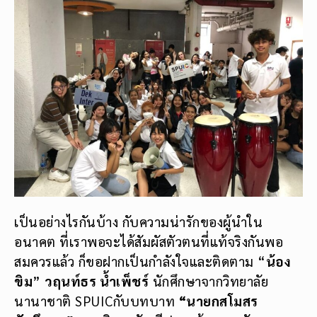
เป็นอย่างไรกันบ้าง กับความน่ารักของผู้นำใน
อนาคต ที่เราพอจะได้สัมผัสตัวตนที่แท้จริงกันพอ
สมควรแล้ว ก็ขอฝากเป็นกำลังใจและติดตาม “
น้อง
ขิม
”
วฤนท์ธร น้ำเพ็ชร์
นักศึกษาจากวิทยาลัย
นานาชาติ SPUICกับบทบาท
“นายกสโมสร