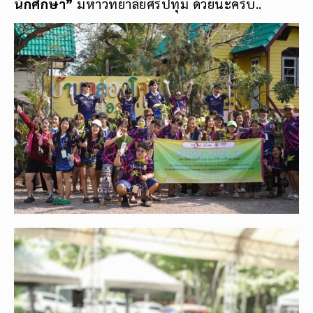
นักศึกษา”
มหาวิทยาลัยศรีปทุม ด้วยนะครับ..