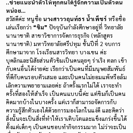
..ช่วยแนะนำตัวให้ทุกคนได้รู้จักความเป็นตัวตน
หน่อย…
สวัสดีค่ะ หนูชื่อ
นางสาววฤนท์ธร น้ำเพ็ชร์
หรือชื่อ
เล่นเรียกว่า
“ขิม”
ปัจจุบันกำลังศึกษาอยู่ที่ วิทยาลัย
นานาชาติ สาขาวิชาการจัดการธุรกิจ (หลักสูตร
นานาชาติ) มหาวิทยาลัยศรีปทุม ชั้นปีที่ 2 จบการ
ศึกษามาจาก โรงเรียนสารวิทยา บางเขน ค่ะ
บุคลิกและนิสัยส่วนตัวขิมเป็นคนลุยๆ ร่าเริง ตลก เข้า
กับคนอื่นได้ง่ายค่ะ เรียกว่าเป็นคนที่มีมนุษยสัมพันธ์
ที่ดีกับคนรอบตัวเสมอ และเป็นคนไม่ยอมแพ้หรือล้ม
เลิกความพยายามเลยค่ะ ถ้าครั้งแรกไม่ได้ เราจะทำ
ครั้งที่สองให้สำเร็จ เป็นคนแบบนี้ค่ะ แต่ขิมก็เป็นคน
คิดมากบ้างในบางครั้ง แต่เราก็สามารถจัดการกับ
ความรู้สึกตัวเองได้ด้วยการมองโลกในแง่ดี และคิดว่า
สิ่งนั้นจะเป็นสิ่งที่ทำให้เราเติบโตและแข็งแกร่งขึ้นได้
ตั้งแต่เด็กๆ เป็นคนชอบทำกิจกรรมมาก ไม่ว่าจะเป็น