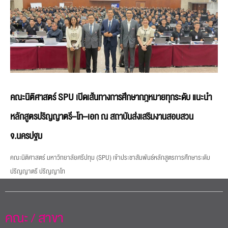
คณะนิติศาสตร์ SPU เปิดเส้นทางการศึกษากฎหมายทุกระดับ แนะนำ
หลักสูตรปริญญาตรี–โท–เอก ณ สถาบันส่งเสริมงานสอบสวน
จ.นครปฐม
คณะนิติศาสตร์ มหาวิทยาลัยศรีปทุม (SPU) เข้าประชาสัมพันธ์หลักสูตรการศึกษาระดับ
ปริญญาตรี ปริญญาโท
คณะ / สาขา