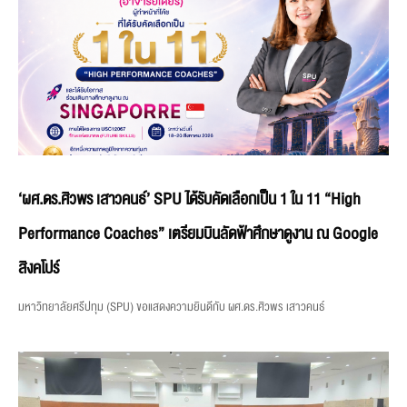
‘ผศ.ดร.ศิวพร เสาวคนธ์’ SPU ได้รับคัดเลือกเป็น 1 ใน 11 “High
Performance Coaches” เตรียมบินลัดฟ้าศึกษาดูงาน ณ Google
สิงคโปร์
มหาวิทยาลัยศรีปทุม (SPU) ขอแสดงความยินดีกับ ผศ.ดร.ศิวพร เสาวคนธ์