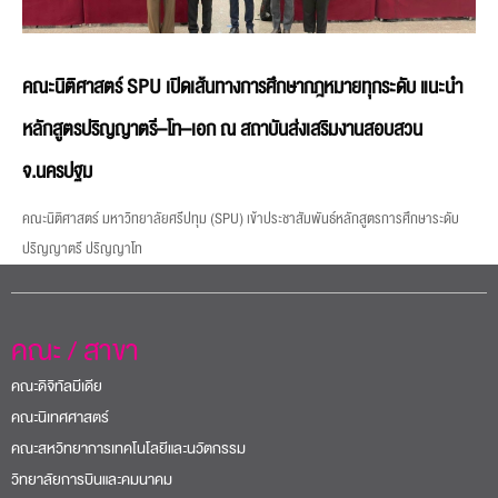
คณะนิติศาสตร์ SPU เปิดเส้นทางการศึกษากฎหมายทุกระดับ แนะนำ
หลักสูตรปริญญาตรี–โท–เอก ณ สถาบันส่งเสริมงานสอบสวน
จ.นครปฐม
คณะนิติศาสตร์ มหาวิทยาลัยศรีปทุม (SPU) เข้าประชาสัมพันธ์หลักสูตรการศึกษาระดับ
ปริญญาตรี ปริญญาโท
คณะ / สาขา
คณะดิจิทัลมีเดีย
คณะนิเทศศาสตร์
คณะสหวิทยาการเทคโนโลยีและนวัตกรรม
วิทยาลัยการบินและคมนาคม