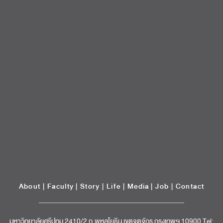
About
|
Faculty
|
Story
| Life |
Media
|
Job
|
Contact
มหาวิทยาลัยศรีปทุม 2410/2 ถ.พหลโยธิน เขตจตุจักร กรุงเทพฯ 10900 Tel:
(662) 558-6888 Fax: (662) 561 1721