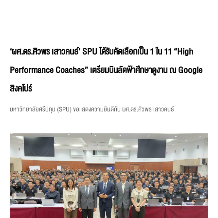
‘ผศ.ดร.ศิวพร เสาวคนธ์’ SPU ได้รับคัดเลือกเป็น 1 ใน 11 “High
Performance Coaches” เตรียมบินลัดฟ้าศึกษาดูงาน ณ Google
สิงคโปร์
มหาวิทยาลัยศรีปทุม (SPU) ขอแสดงความยินดีกับ ผศ.ดร.ศิวพร เสาวคนธ์