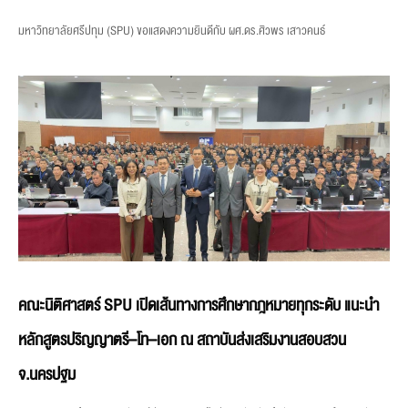
มหาวิทยาลัยศรีปทุม (SPU) ขอแสดงความยินดีกับ ผศ.ดร.ศิวพร เสาวคนธ์
คณะนิติศาสตร์ SPU เปิดเส้นทางการศึกษากฎหมายทุกระดับ แนะนำ
หลักสูตรปริญญาตรี–โท–เอก ณ สถาบันส่งเสริมงานสอบสวน
จ.นครปฐม