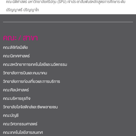
คณะนิติศาสตร์ มหาวิทยาลัยศรีปทุม (SPU) เข้าประชาสัมพันธ์หลักสูตรการศึกษาระดับ
ปริญญาตรี ปริญญาโท
คณะ / สาขา
คณะดิจิทัลมีเดีย
คณะนิเทศศาสตร์
คณะสหวิทยาการเทคโนโลยีและนวัตกรรม
วิทยาลัยการบินและคมนาคม
วิทยาลัยการท่องเที่ยวและการบริการ
คณะศิลปศาสตร์
คณะบริหารธุรกิจ
วิทยาลัยโลจิสติกส์และซัพพลายเชน
คณะบัญชี
คณะวิศวกรรมศาสตร์
คณะเทคโนโลยีสารสนเทศ