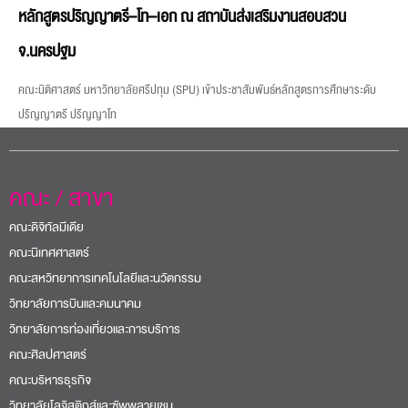
หลักสูตรปริญญาตรี–โท–เอก ณ สถาบันส่งเสริมงานสอบสวน
จ.นครปฐม
คณะนิติศาสตร์ มหาวิทยาลัยศรีปทุม (SPU) เข้าประชาสัมพันธ์หลักสูตรการศึกษาระดับ
ปริญญาตรี ปริญญาโท
คณะ / สาขา
คณะดิจิทัลมีเดีย
คณะนิเทศศาสตร์
คณะสหวิทยาการเทคโนโลยีและนวัตกรรม
วิทยาลัยการบินและคมนาคม
วิทยาลัยการท่องเที่ยวและการบริการ
คณะศิลปศาสตร์
คณะบริหารธุรกิจ
วิทยาลัยโลจิสติกส์และซัพพลายเชน