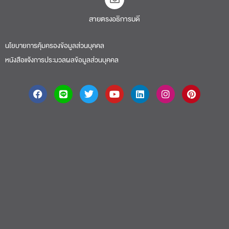
สายตรงอธิการบดี​
นโยบายการคุ้มครองข้อมูลส่วนบุคคล
หนังสือแจ้งการประมวลผลข้อมูลส่วนบุคคล
About
|
Faculty
|
Story
| Life |
Media
|
Job
|
Contact
มหาวิทยาลัยศรีปทุม 2410/2 ถ.พหลโยธิน เขตจตุจักร กรุงเทพฯ 10900 Tel:
(662) 558-6888 Fax: (662) 561 1721