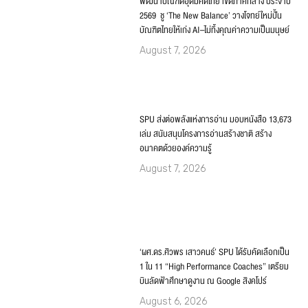
พัฒนาบัณฑิตอุดมคติไทย เขตภาคกลาง ประจำปี
2569 ชู ‘The New Balance’ วางโจทย์ใหม่ปั้น
บัณฑิตไทยให้เก่ง AI–ไม่ทิ้งคุณค่าความเป็นมนุษย์
August 7, 2026
SPU ส่งต่อพลังแห่งการอ่าน มอบหนังสือ 13,673
เล่ม สนับสนุนโครงการอ่านสร้างชาติ สร้าง
อนาคตด้วยองค์ความรู้
August 7, 2026
‘ผศ.ดร.ศิวพร เสาวคนธ์’ SPU ได้รับคัดเลือกเป็น
1 ใน 11 “High Performance Coaches” เตรียม
บินลัดฟ้าศึกษาดูงาน ณ Google สิงคโปร์
August 6, 2026