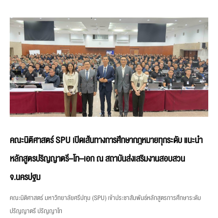
คณะนิติศาสตร์ SPU เปิดเส้นทางการศึกษากฎหมายทุกระดับ แนะนำ
หลักสูตรปริญญาตรี–โท–เอก ณ สถาบันส่งเสริมงานสอบสวน
จ.นครปฐม
คณะนิติศาสตร์ มหาวิทยาลัยศรีปทุม (SPU) เข้าประชาสัมพันธ์หลักสูตรการศึกษาระดับ
ปริญญาตรี ปริญญาโท