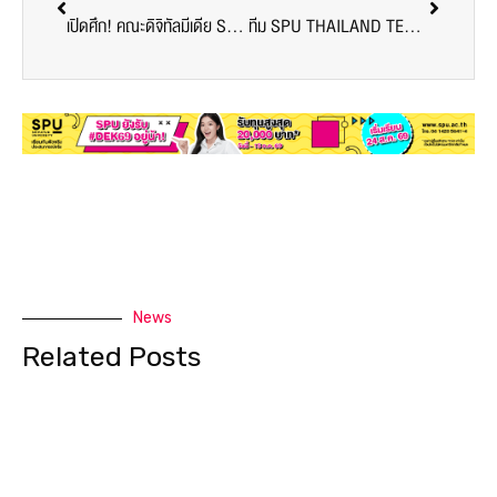
เปิดศึก! คณะดิจิทัลมีเดีย SPU ชวนเกมเมอร์ EA Sports FC Online พิสูจน์ฝีมือ พร้อมชิงรางวัลใหญ่
ทีม SPU THAILAND TEAM คว้าแชมป์ ‘Botok Cup 2025’ จากเวทีประกวดนวัตกรรมและการทำสื่อออนไลน์สู่ตลาดจีน ณ ประเทศจีน
News
Related Posts