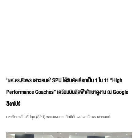
‘ผศ.ดร.ศิวพร เสาวคนธ์’ SPU ได้รับคัดเลือกเป็น 1 ใน 11 “High
Performance Coaches” เตรียมบินลัดฟ้าศึกษาดูงาน ณ Google
สิงคโปร์
มหาวิทยาลัยศรีปทุม (SPU) ขอแสดงความยินดีกับ ผศ.ดร.ศิวพร เสาวคนธ์