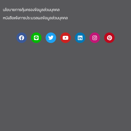
นโยบายการคุ้มครองข้อมูลส่วนบุคคล
หนังสือแจ้งการประมวลผลข้อมูลส่วนบุคคล
About
|
Faculty
|
Story
| Life |
Media
|
Job
|
Contact
มหาวิทยาลัยศรีปทุม 2410/2 ถ.พหลโยธิน เขตจตุจักร กรุงเทพฯ 10900 Tel:
(662) 558-6888 Fax: (662) 561 1721