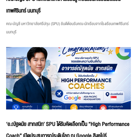
เทพศิรินทร์ นนทบุรี
คณะบัญชี มหาวิทยาลัยศรีปทุม (SPU) ยินดีต้อนรับคณะนักเรียนจากโรงเรียนเทพศิรินทร์
นนทบุรี
‘อ.ณัฐดนัย สาทสนิท’ SPU ได้รับคัดเลือกเป็น “High Performance
Coach” เปิดประสบการณ์ระดับโลก ณ Google สิงคโปร์