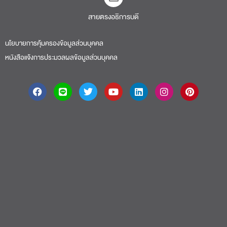
สายตรงอธิการบดี​
นโยบายการคุ้มครองข้อมูลส่วนบุคคล
หนังสือแจ้งการประมวลผลข้อมูลส่วนบุคคล
About
|
Faculty
|
Story
| Life |
Media
|
Job
|
Contact
มหาวิทยาลัยศรีปทุม 2410/2 ถ.พหลโยธิน เขตจตุจักร กรุงเทพฯ 10900 Tel:
(662) 558-6888 Fax: (662) 561 1721