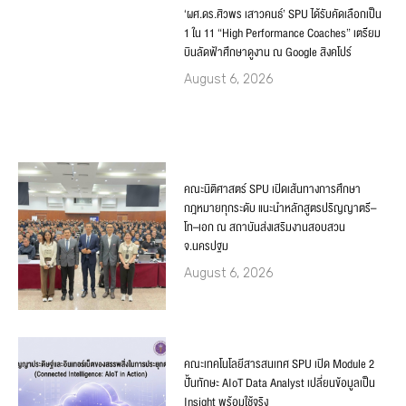
‘ผศ.ดร.ศิวพร เสาวคนธ์’ SPU ได้รับคัดเลือกเป็น
1 ใน 11 “High Performance Coaches” เตรียม
บินลัดฟ้าศึกษาดูงาน ณ Google สิงคโปร์
August 6, 2026
คณะนิติศาสตร์ SPU เปิดเส้นทางการศึกษา
กฎหมายทุกระดับ แนะนำหลักสูตรปริญญาตรี–
โท–เอก ณ สถาบันส่งเสริมงานสอบสวน
จ.นครปฐม
August 6, 2026
คณะเทคโนโลยีสารสนเทศ SPU เปิด Module 2
ปั้นทักษะ AIoT Data Analyst เปลี่ยนข้อมูลเป็น
Insight พร้อมใช้จริง