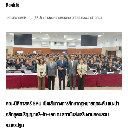
สิงคโปร์
มหาวิทยาลัยศรีปทุม (SPU) ขอแสดงความยินดีกับ ผศ.ดร.ศิวพร เสาวคนธ์
คณะนิติศาสตร์ SPU เปิดเส้นทางการศึกษากฎหมายทุกระดับ แนะนำ
หลักสูตรปริญญาตรี–โท–เอก ณ สถาบันส่งเสริมงานสอบสวน
จ.นครปฐม