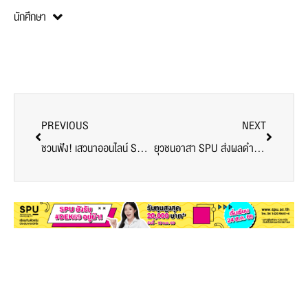
นักศึกษา
PREVIOUS
NEXT
ชวนฟัง! เสวนาออนไลน์ SPU SUPPLY CHAIN ROUND TABLE# 47 “ลีนในยุคดิจิตอล EP0”
ยุวชนอาสา SPU ส่งผลดำเนินงานโครงการฯต่อสำนักงานเขตหลักสี่