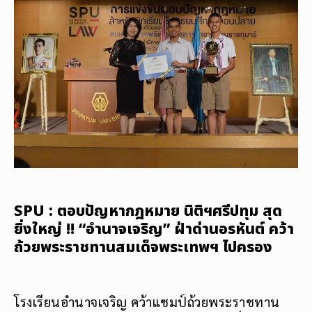
SPU : ตอบปัญหากฎหมาย นิติฯศรีปทุม สุด
ยิ่งใหญ่ !! “อำนาจเจริญ” ฝ่าด่านอรหันต์ คว้า
ถ้วยพระราชทานสมเด็จพระเทพฯ ไปครอง
โรงเรียนอำนาจเจริญ คว้าแชมป์ถ้วยพระราชทาน