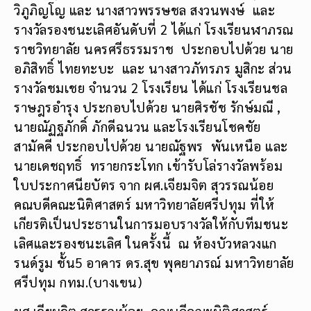
วิภูภิญโญ และ นางสาวพรรษชล สงวนพงษ์ และ
รางวัลรองชนะเลิศอันดับที่ 2 ได้แก่ โรงเรียนฬาภรณ
ราชวิทยาลัย นครศรีธรรมราช ประกอบไปด้วย นาย
อภิสิทธิ์ ไทยทะบะ และ นางสาวภัทรภร มูสิกะ ส่วน
รางวัลชมเชย จำนวน 2 โรงเรียน ได้แก่ โรงเรียนชล
ราษฎรอำรุง ประกอบไปด้วย นายศิรชัช รักษ์มณี ,
นายณัฏฐภักดิ์ ภักดีฉนวน และโรงเรียนโชคชัย
สามัคคี ประกอบไปด้วย นายณัฐพร พันเหนือ และ
นายเดชฤทธิ์ ทรายกระโทก เข้ารับโล่รางวัลพร้อม
ใบประกาศนียบัตร จาก ผศ.เจียมจิต สุวรรณน้อย
คณบดีคณะนิติศาสตร์ มหาวิทยาลัยศรีปทุม ที่ให้
เกียรติเป็นประธานในการมอบรางวัลให้กับทีมชนะ
เลิศและรองชนะเลิศ ในครั้งนี้ ณ ห้องบัวหลวงแก
รนด์รูม ชั้น5 อาคาร ดร.สุข พุคยาภรณ์ มหาวิทยาลัย
ศรีปทุม กทม.(บางเขน)