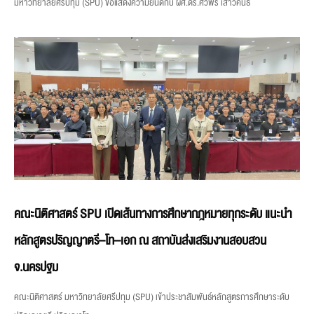
มหาวิทยาลัยศรีปทุม (SPU) ขอแสดงความยินดีกับ ผศ.ดร.ศิวพร เสาวคนธ์
คณะนิติศาสตร์ SPU เปิดเส้นทางการศึกษากฎหมายทุกระดับ แนะนำ
หลักสูตรปริญญาตรี–โท–เอก ณ สถาบันส่งเสริมงานสอบสวน
จ.นครปฐม
คณะนิติศาสตร์ มหาวิทยาลัยศรีปทุม (SPU) เข้าประชาสัมพันธ์หลักสูตรการศึกษาระดับ