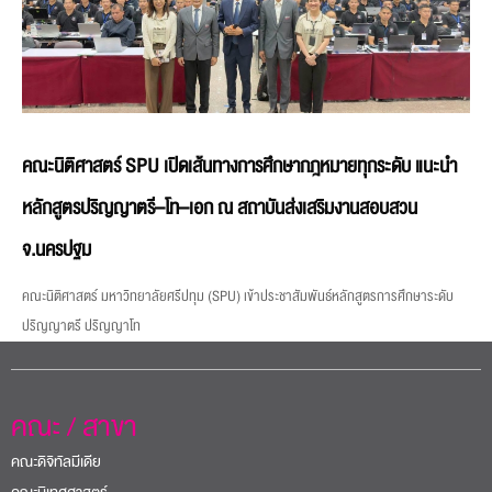
คณะนิติศาสตร์ SPU เปิดเส้นทางการศึกษากฎหมายทุกระดับ แนะนำ
หลักสูตรปริญญาตรี–โท–เอก ณ สถาบันส่งเสริมงานสอบสวน
จ.นครปฐม
คณะนิติศาสตร์ มหาวิทยาลัยศรีปทุม (SPU) เข้าประชาสัมพันธ์หลักสูตรการศึกษาระดับ
ปริญญาตรี ปริญญาโท
คณะ / สาขา
คณะดิจิทัลมีเดีย