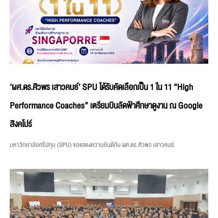
‘ผศ.ดร.ศิวพร เสาวคนธ์’ SPU ได้รับคัดเลือกเป็น 1 ใน 11 “High
Performance Coaches” เตรียมบินลัดฟ้าศึกษาดูงาน ณ Google
สิงคโปร์
มหาวิทยาลัยศรีปทุม (SPU) ขอแสดงความยินดีกับ ผศ.ดร.ศิวพร เสาวคนธ์