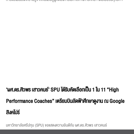
‘ผศ.ดร.ศิวพร เสาวคนธ์’ SPU ได้รับคัดเลือกเป็น 1 ใน 11 “High
Performance Coaches” เตรียมบินลัดฟ้าศึกษาดูงาน ณ Google
สิงคโปร์
มหาวิทยาลัยศรีปทุม (SPU) ขอแสดงความยินดีกับ ผศ.ดร.ศิวพร เสาวคนธ์