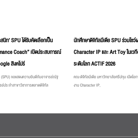
สนิท’ SPU ได้รับคัดเลือกเป็น
นักศึกษาดิจิทัลมีเดีย SPU ร่วมโชว
mance Coach” เปิดประสบการณ์
Character IP และ Art Toy ในเวท
gle สิงคโปร์
ระดับโลก ACTIF 2026
ม (SPU) ขอแสดงความยินดีกับอาจารย์ณัฐ
คณะดิจิทัลมีเดีย มหาวิทยาลัยศรีปทุม เปิดโอ
รย์ประจำสาขาวิชาการตลาดดิจิทัล
งาน Character IP,