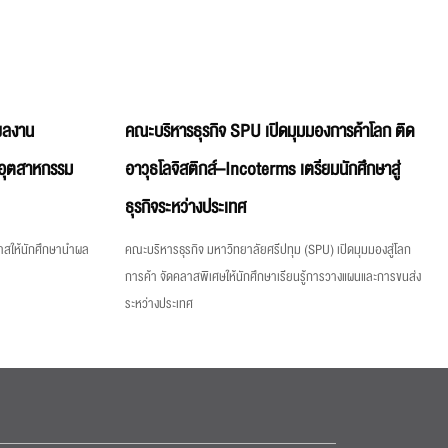
์ผลงาน
คณะบริหารธุรกิจ SPU เปิดมุมมองการค้าโลก ติด
ีอุตสาหกรรม
อาวุธโลจิสติกส์–Incoterms เตรียมนักศึกษาสู่
ธุรกิจระหว่างประเทศ
กาสให้นักศึกษานำผล
คณะบริหารธุรกิจ มหาวิทยาลัยศรีปทุม (SPU) เปิดมุมมองสู่โลก
การค้า จัดคลาสพิเศษให้นักศึกษาเรียนรู้การวางแผนและการขนส่ง
ระหว่างประเทศ