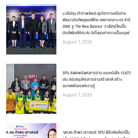
ม.ศรีปทุม เจ้าภาพจัดประชุมวิชาการเครือข่าย
พัฒนาบัณฑิตอุดมคติไทย เขตภาคกลาง ประจำปี
2569 ชู ‘The New Balance’ วางโจทย์ใหม่ปั้น
บัณฑิตไทยให้เก่ง AI–ไม่ทิ้งคุณค่าความเป็นมนุษย์
August 7, 2026
SPU ส่งต่อพลังแห่งการอ่าน มอบหนังสือ 13,673
เล่ม สนับสนุนโครงการอ่านสร้างชาติ สร้าง
อนาคตด้วยองค์ความรู้
August 7, 2026
‘ผศ.ดร.ศิวพร เสาวคนธ์’ SPU ได้รับคัดเลือกเป็น