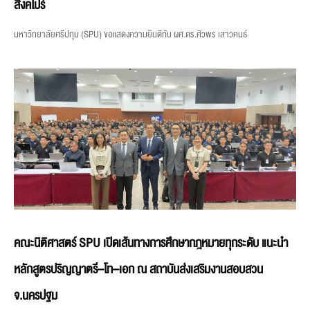
สิงคโปร์
มหาวิทยาลัยศรีปทุม (SPU) ขอแสดงความยินดีกับ ผศ.ดร.ศิวพร เสาวคนธ์
คณะนิติศาสตร์ SPU เปิดเส้นทางการศึกษากฎหมายทุกระดับ แนะนำ
หลักสูตรปริญญาตรี–โท–เอก ณ สถาบันส่งเสริมงานสอบสวน
จ.นครปฐม