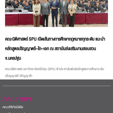
คณะนิติศาสตร์ SPU เปิดเส้นทางการศึกษากฎหมายทุกระดับ แนะนำ
หลักสูตรปริญญาตรี–โท–เอก ณ สถาบันส่งเสริมงานสอบสวน
จ.นครปฐม
คณะนิติศาสตร์ มหาวิทยาลัยศรีปทุม (SPU) เข้าประชาสัมพันธ์หลักสูตรการศึกษาระดับ
ปริญญาตรี ปริญญาโท
คณะ / สาขา
คณะดิจิทัลมีเดีย