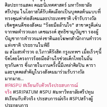
ศิลปะการแสดง คณะนิเทศศาสตร์ มหาวิทยาลัย
ศรีปทุม ในโอกาสได้รับคัดเลือกเป็นบุคคลต้นแบบที่
ทรงคุณค่าต่อสังคมและประเทศชาติ เข้ารับรางวัล
เชิดชูคนดีของสังคม “ร้อยมือล้านใจ” สาขาครูดีเด่น
จากพลตำรวจเอก เดชณรงค์ สุทธิชาญบัญชา รองผู้
บัญชาการตำรวจแห่งชาติและโฆษกสำนักงานตำรวจ
แห่งชาติ ประธานในพิธี
ณ สโมสรตำรวจ ถ.วิภาวดีรังสิต กรูงเทพฯ เมื่อเร็วๆนี้
จัดโดยโครงการร้อยมือล้านใจช่วยเด็กไทยในถิ่น
ทุรกันดาร ซึ่งภายในงานครั้งนี้มีเหล่าศิลปิน ดารา
และบุคคลสำคัญในวงสังคมมาร่วมรับรางวัล
มากมาย…
#PASPU
#เรียนกับตัวจริงประสบการณ์
จริง
#SRIPATUM #SPU #มหาวิทยาลัยศรีปทุม
#เรียนกับตัวจริง ประสบการณ์จริง #SPUสร้างผู้
ประกอบการ