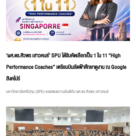
‘ผศ.ดร.ศิวพร เสาวคนธ์’ SPU ได้รับคัดเลือกเป็น 1 ใน 11 “High
Performance Coaches” เตรียมบินลัดฟ้าศึกษาดูงาน ณ Google
สิงคโปร์
มหาวิทยาลัยศรีปทุม (SPU) ขอแสดงความยินดีกับ ผศ.ดร.ศิวพร เสาวคนธ์