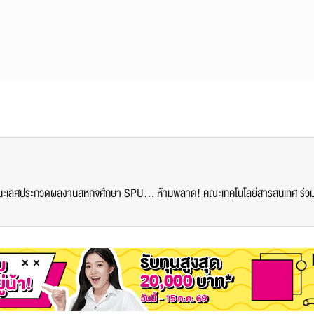
ผลงานเจ๋ง! นศ.ว.โลจิสติกส์ฯ ควง คณะไอที คว้ารางวัลชนะเลิศประกวดผลงานสหกิจศึกษา SPU ครั้งที่ 1 ปีการศึกษา 2564 ระดับมหาวิทยาลัย