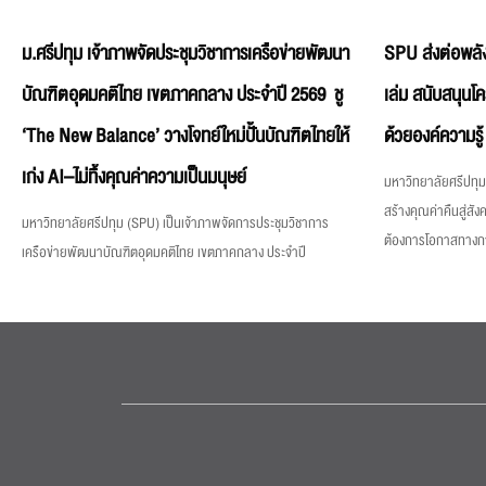
ม.ศรีปทุม เจ้าภาพจัดประชุมวิชาการเครือข่ายพัฒนา
SPU ส่งต่อพลัง
บัณฑิตอุดมคติไทย เขตภาคกลาง ประจำปี 2569 ชู
เล่ม สนับสนุนโ
‘The New Balance’ วางโจทย์ใหม่ปั้นบัณฑิตไทยให้
ด้วยองค์ความรู้
เก่ง AI–ไม่ทิ้งคุณค่าความเป็นมนุษย์
มหาวิทยาลัยศรีปทุม 
สร้างคุณค่าคืนสู่สังค
มหาวิทยาลัยศรีปทุม (SPU) เป็นเจ้าภาพจัดการประชุมวิชาการ
ต้องการโอกาสทางการศ
เครือข่ายพัฒนาบัณฑิตอุดมคติไทย เขตภาคกลาง ประจำปี