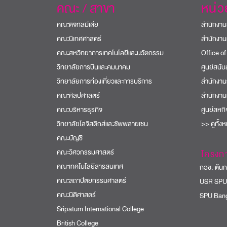
คณะ / สาขา
หน่
คณะดิจิทัลมีเดีย
สำนักงาน
คณะนิเทศศาสตร์
สำนักงาน
คณะสหวิทยาการเทคโนโลยีและนวัตกรรม
Office of
วิทยาลัยการบินและคมนาคม
ศูนย์สนั
วิทยาลัยการท่องเที่ยวและการบริการ
สำนักงาน
คณะศิลปศาสตร์
สำนักงาน
คณะบริหารธุรกิจ
ศูนย์สหก
วิทยาลัยโลจิสติกส์และซัพพลายเชน
>> ดูทั้ง
คณะบัญชี
คณะวิศวกรรมศาสตร์
โครงก
คณะเทคโนโลยีสารสนเทศ
กอช. ต้นกล
คณะสถาปัตยกรรมศาสตร์
USR SPU
คณะนิติศาสตร์
SPU Bang
Sripatum International College
British College