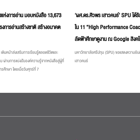
แห่งการอ่าน มอบหนังสือ 13,673
‘ผศ.ดร.ศิวพร เสาวคนธ์’ SPU ได้รับ
ครงการอ่านสร้างชาติ สร้างอนาคต
ใน 11 “High Performance Coac
ลัดฟ้าศึกษาดูงาน ณ Google สิงคโ
เดินหน้าส่งเสริมการเรียนรู้ตลอดชีวิตและ
มหาวิทยาลัยศรีปทุม (SPU) ขอแสดงความยินด
ม ผ่านการแบ่งปันองค์ความรู้จากหนังสือสู่ผู้ที่
เสาวคนธ์
ึกษา โดยเมื่อวันศุกร์ที่ 7