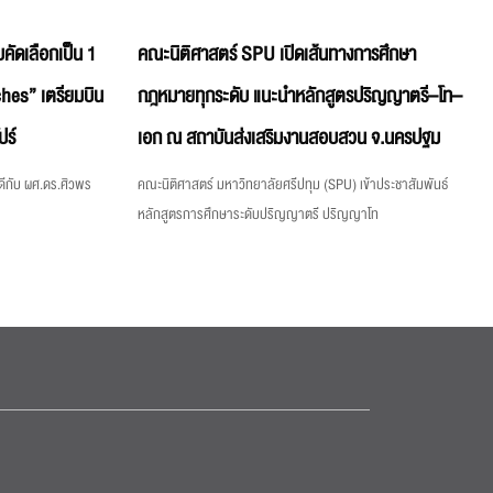
คัดเลือกเป็น 1
คณะนิติศาสตร์ SPU เปิดเส้นทางการศึกษา
hes” เตรียมบิน
กฎหมายทุกระดับ แนะนำหลักสูตรปริญญาตรี–โท–
ปร์
เอก ณ สถาบันส่งเสริมงานสอบสวน จ.นครปฐม
ีกับ ผศ.ดร.ศิวพร
คณะนิติศาสตร์ มหาวิทยาลัยศรีปทุม (SPU) เข้าประชาสัมพันธ์
หลักสูตรการศึกษาระดับปริญญาตรี ปริญญาโท