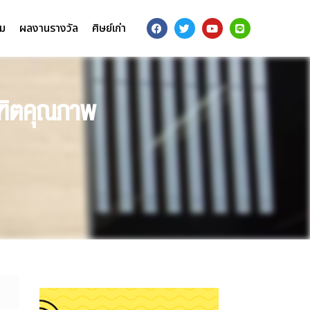
รม
ผลงานรางวัล
ศิษย์เก่า
ฑิตคุณภาพ