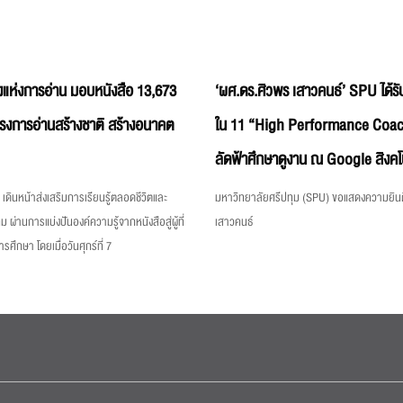
แห่งการอ่าน มอบหนังสือ 13,673
‘ผศ.ดร.ศิวพร เสาวคนธ์’ SPU ได้รับ
ครงการอ่านสร้างชาติ สร้างอนาคต
ใน 11 “High Performance Coac
ลัดฟ้าศึกษาดูงาน ณ Google สิงคโ
เดินหน้าส่งเสริมการเรียนรู้ตลอดชีวิตและ
มหาวิทยาลัยศรีปทุม (SPU) ขอแสดงความยินด
ม ผ่านการแบ่งปันองค์ความรู้จากหนังสือสู่ผู้ที่
เสาวคนธ์
ึกษา โดยเมื่อวันศุกร์ที่ 7