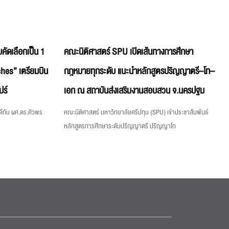
คัดเลือกเป็น 1
คณะนิติศาสตร์ SPU เปิดเส้นทางการศึกษา
hes” เตรียมบิน
กฎหมายทุกระดับ แนะนำหลักสูตรปริญญาตรี–โท–
ปร์
เอก ณ สถาบันส่งเสริมงานสอบสวน จ.นครปฐม
ีกับ ผศ.ดร.ศิวพร
คณะนิติศาสตร์ มหาวิทยาลัยศรีปทุม (SPU) เข้าประชาสัมพันธ์
หลักสูตรการศึกษาระดับปริญญาตรี ปริญญาโท