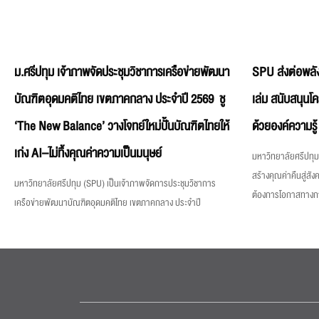
ม.ศรีปทุม เจ้าภาพจัดประชุมวิชาการเครือข่ายพัฒนา
SPU ส่งต่อพลัง
บัณฑิตอุดมคติไทย เขตภาคกลาง ประจำปี 2569 ชู
เล่ม สนับสนุนโ
‘The New Balance’ วางโจทย์ใหม่ปั้นบัณฑิตไทยให้
ด้วยองค์ความรู้
เก่ง AI–ไม่ทิ้งคุณค่าความเป็นมนุษย์
มหาวิทยาลัยศรีปทุม 
สร้างคุณค่าคืนสู่สังค
มหาวิทยาลัยศรีปทุม (SPU) เป็นเจ้าภาพจัดการประชุมวิชาการ
ต้องการโอกาสทางการศ
เครือข่ายพัฒนาบัณฑิตอุดมคติไทย เขตภาคกลาง ประจำปี