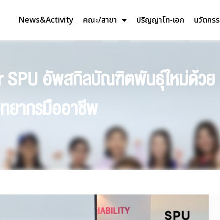
News&Activity
คณะ/สาขา
ปริญญาโท-เอก
นวัตกร
 SPU อัพสกิลบัณฑิตพันธุ์ใหม่ด้ว
ิทยากรมืออาชีพ