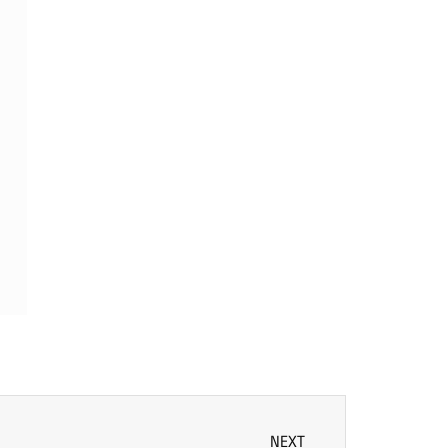
NEXT
พาณิชย์ สัมมนาการค้าระหว่างประเทศ บทบาทของอินเดีย