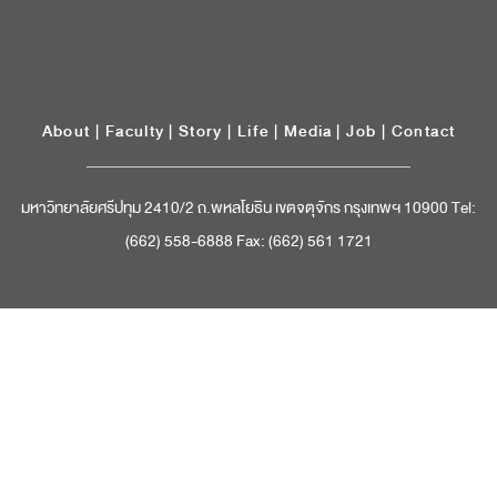
มหาวิทยาลัยศรีปทุม 2410/2 ถ.พหลโยธิน เขตจตุจักร กรุงเทพฯ 10900 Tel:
(662) 558-6888 Fax: (662) 561 1721