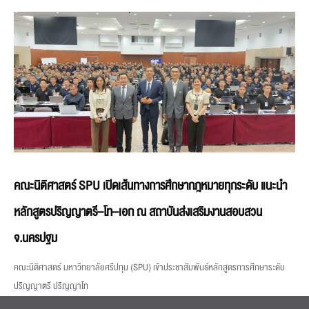
คณะนิติศาสตร์ SPU เปิดเส้นทางการศึกษากฎหมายทุกระดับ แนะนำ
หลักสูตรปริญญาตรี–โท–เอก ณ สถาบันส่งเสริมงานสอบสวน
จ.นครปฐม
คณะนิติศาสตร์ มหาวิทยาลัยศรีปทุม (SPU) เข้าประชาสัมพันธ์หลักสูตรการศึกษาระดับ
ปริญญาตรี ปริญญาโท