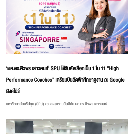
‘ผศ.ดร.ศิวพร เสาวคนธ์’ SPU ได้รับคัดเลือกเป็น 1 ใน 11 “High
Performance Coaches” เตรียมบินลัดฟ้าศึกษาดูงาน ณ Google
สิงคโปร์
มหาวิทยาลัยศรีปทุม (SPU) ขอแสดงความยินดีกับ ผศ.ดร.ศิวพร เสาวคนธ์