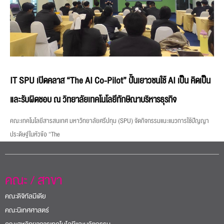
IT SPU เปิดคลาส “The AI Co-Pilot” ปั้นเยาวชนใช้ AI เป็น คิดเป็น
และรับผิดชอบ ณ วิทยาลัยเทคโนโลยีทักษิณาบริหารธุรกิจ
คณะเทคโนโลยีสารสนเทศ มหาวิทยาลัยศรีปทุม (SPU) จัดกิจกรรมแนะแนวการใช้ปัญญา
ประดิษฐ์ในหัวข้อ “The
คณะ / สาขา
คณะดิจิทัลมีเดีย
คณะนิเทศศาสตร์