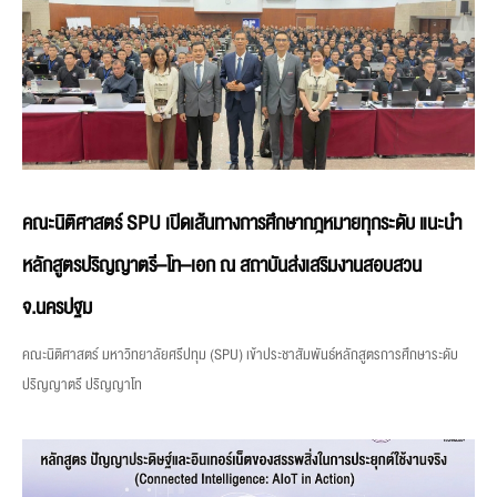
คณะนิติศาสตร์ SPU เปิดเส้นทางการศึกษากฎหมายทุกระดับ แนะนำ
หลักสูตรปริญญาตรี–โท–เอก ณ สถาบันส่งเสริมงานสอบสวน
จ.นครปฐม
คณะนิติศาสตร์ มหาวิทยาลัยศรีปทุม (SPU) เข้าประชาสัมพันธ์หลักสูตรการศึกษาระดับ
ปริญญาตรี ปริญญาโท