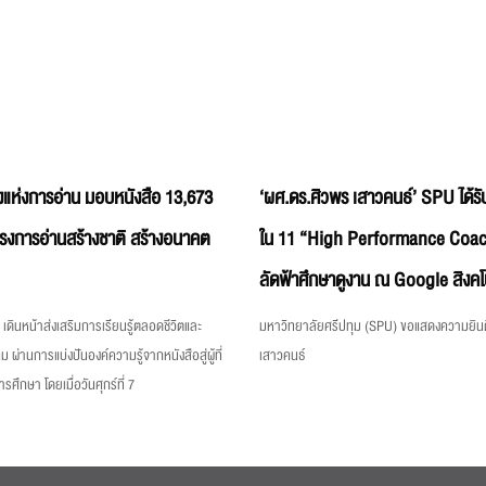
แห่งการอ่าน มอบหนังสือ 13,673
‘ผศ.ดร.ศิวพร เสาวคนธ์’ SPU ได้รับ
ครงการอ่านสร้างชาติ สร้างอนาคต
ใน 11 “High Performance Coac
ลัดฟ้าศึกษาดูงาน ณ Google สิงคโ
เดินหน้าส่งเสริมการเรียนรู้ตลอดชีวิตและ
มหาวิทยาลัยศรีปทุม (SPU) ขอแสดงความยินด
ม ผ่านการแบ่งปันองค์ความรู้จากหนังสือสู่ผู้ที่
เสาวคนธ์
ึกษา โดยเมื่อวันศุกร์ที่ 7