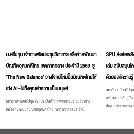
ม.ศรีปทุม เจ้าภาพจัดประชุมวิชาการเครือข่ายพัฒนา
SPU ส่งต่อพลัง
บัณฑิตอุดมคติไทย เขตภาคกลาง ประจำปี 2569 ชู
เล่ม สนับสนุนโ
‘The New Balance’ วางโจทย์ใหม่ปั้นบัณฑิตไทยให้
ด้วยองค์ความรู้
เก่ง AI–ไม่ทิ้งคุณค่าความเป็นมนุษย์
มหาวิทยาลัยศรีปทุม 
สร้างคุณค่าคืนสู่สังค
มหาวิทยาลัยศรีปทุม (SPU) เป็นเจ้าภาพจัดการประชุมวิชาการ
ต้องการโอกาสทางการศ
เครือข่ายพัฒนาบัณฑิตอุดมคติไทย เขตภาคกลาง ประจำปี