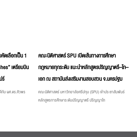
คัดเลือกเป็น 1
คณะนิติศาสตร์ SPU เปิดเส้นทางการศึกษา
hes” เตรียมบิน
กฎหมายทุกระดับ แนะนำหลักสูตรปริญญาตรี–โท–
ปร์
เอก ณ สถาบันส่งเสริมงานสอบสวน จ.นครปฐม
ีกับ ผศ.ดร.ศิวพร
คณะนิติศาสตร์ มหาวิทยาลัยศรีปทุม (SPU) เข้าประชาสัมพันธ์
หลักสูตรการศึกษาระดับปริญญาตรี ปริญญาโท