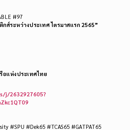
ABLE #97
ติกส์ระหว่างประเทศ ไตรมาสแรก 2565”
งเรือแห่งประเทศไทย
us/j/2632927605?
nZkc1QT09
ersity #SPU #Dek65 #TCAS65 #GATPAT65