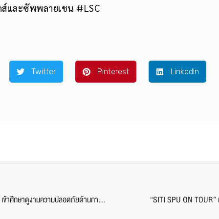
ิกส์และซัพพลายเชน #LSC
Twitter
Pinterest
LinkedIn
เรียนรู้สู่การปฎิบัติจริง! DEK ว.การบินและคมนาคม SPU เข้าศึกษาดูงานความปลอดภัยด้านการบิน ณ สถาบันเวชศาสตร์การบินกองทัพอากาศ
“SITI SPU ON TOUR” เรี