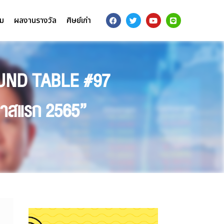
รม
ผลงานรางวัล
ศิษย์เก่า
OUND TABLE #97
มาสแรก 2565”