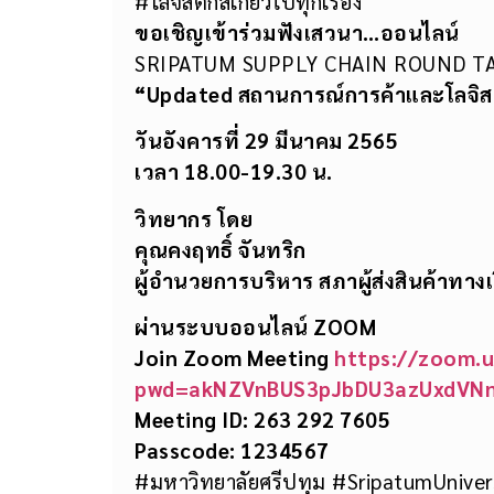
#โลจิสติกส์เกี่ยวไปทุกเรื่อง
ขอเชิญเข้าร่วมฟังเสวนา…ออนไลน์
SRIPATUM SUPPLY CHAIN ROUND T
“
Updated สถานการณ์การค้าและโลจิส
วันอังคารที่
29 มีนาคม 2565
เวลา
18.00-19.30 น.
วิทยากร โดย
คุณคงฤทธิ์ จันทริก
ผู้อำนวยการบริหาร สภาผู้ส่งสินค้าทา
ผ่านระบบออนไลน์
ZOOM
Join Zoom Meeting
https://zoom.
pwd=akNZVnBUS3pJbDU3azUxdVN
Meeting ID: 263 292 7605
Passcode: 1234567
#มหาวิทยาลัยศรีปทุม #SripatumUniv